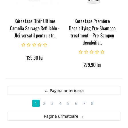
Kérastase Elixir Ultime
Kerastase Première
Camelia Sauvage Refillable -
Decalcifying Pre-Shampoo
Ulei versatil pentru str...
treatment - Pre-Sampon
decalcifia...
139.90
lei
279.90
lei
Pagina anterioara
1
2
3
4
5
6
7
8
Pagina urmatoare