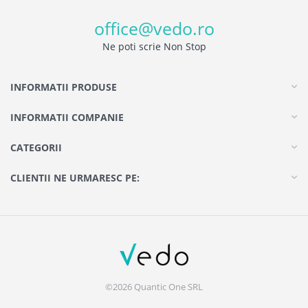
office@vedo.ro
Ne poti scrie Non Stop
INFORMATII PRODUSE
INFORMATII COMPANIE
CATEGORII
CLIENTII NE URMARESC PE:
©2026 Quantic One SRL