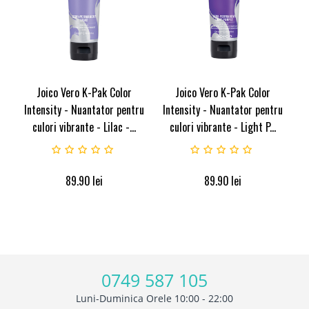
Joico Vero K-Pak Color
Joico Vero K-Pak Color
Intensity - Nuantator pentru
Intensity - Nuantator pentru
culori vibrante - Lilac -...
culori vibrante - Light P...
89.90
lei
89.90
lei
0749 587 105
Luni-Duminica Orele 10:00 - 22:00