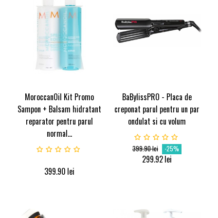
MoroccanOil Kit Promo
BaBylissPRO - Placa de
Sampon + Balsam hidratant
creponat parul pentru un par
reparator pentru parul
ondulat si cu volum
normal...
399.90
lei
-25%
299.92
lei
399.90
lei