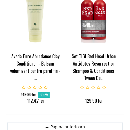
Aveda Pure Abundance Clay
Set TIGI Bed Head Urban
Conditioner - Balsam
Antidotes Resurrection
volumizant pentru parul fin -
Shampoo & Conditioner
...
Tween Du...
149.90
lei
-25%
112.42
lei
129.90
lei
Pagina anterioara