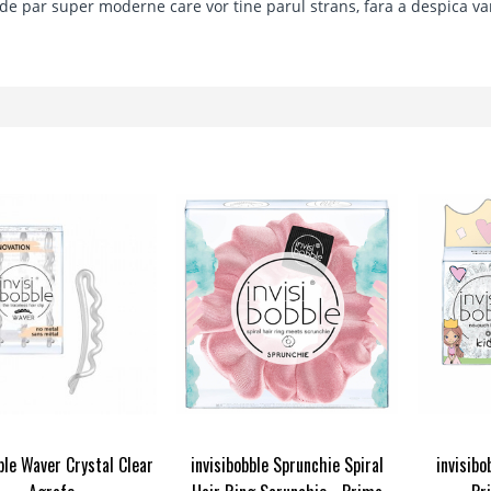
 de par super moderne care vor tine parul strans, fara a despica va
ble Waver Crystal Clear
invisibobble Sprunchie Spiral
invisibo