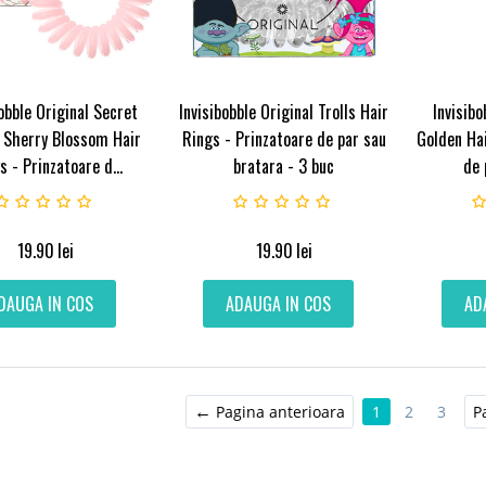
obble Original Secret
Invisibobble Original Trolls Hair
Invisibo
 Sherry Blossom Hair
Rings - Prinzatoare de par sau
Golden Hai
s - Prinzatoare d...
bratara - 3 buc
de 
19.90
lei
19.90
lei
DAUGA IN COS
ADAUGA IN COS
AD
Pagina anterioara
1
2
3
P