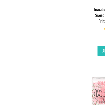
Invisib
Sweet 
Prin
A