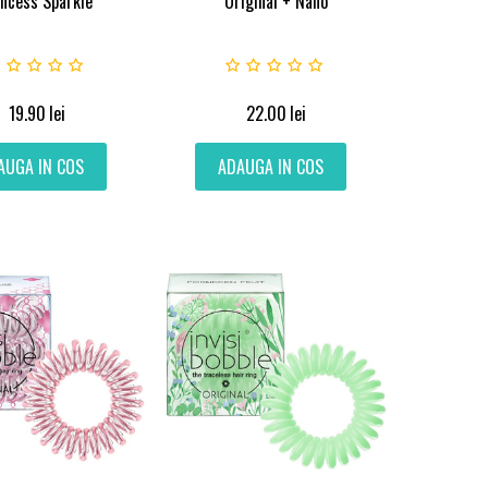
incess Sparkle
Original + Nano
19.90
lei
22.00
lei
AUGA IN COS
ADAUGA IN COS