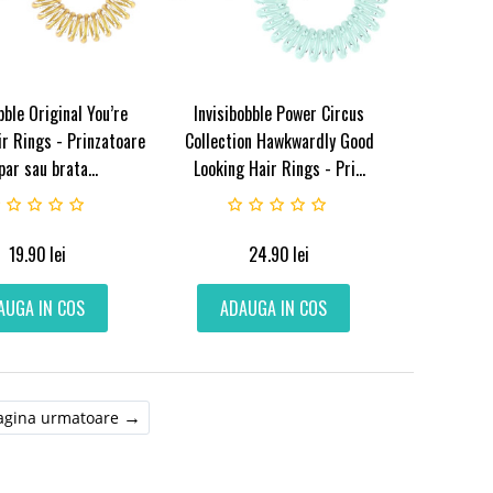
bble Original You’re
Invisibobble Power Circus
r Rings - Prinzatoare
Collection Hawkwardly Good
par sau brata...
Looking Hair Rings - Pri...
19.90
lei
24.90
lei
AUGA IN COS
ADAUGA IN COS
agina urmatoare