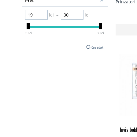
Pret
Prinzatori
lei
–
lei
19
lei
30
lei
Resetati
Invisibob