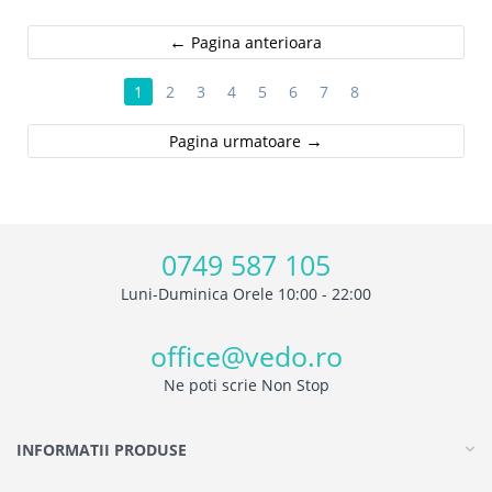
Pagina anterioara
1
2
3
4
5
6
7
8
Pagina urmatoare
0749 587 105
Luni-Duminica Orele 10:00 - 22:00
office@vedo.ro
Ne poti scrie Non Stop
INFORMATII PRODUSE