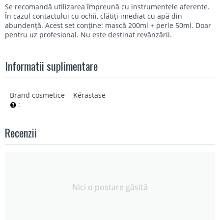
Se recomandă utilizarea împreună cu instrumentele aferente.
În cazul contactului cu ochii, clătiți imediat cu apă din
abundență. Acest set conține: mască 200ml + perle 50ml. Doar
pentru uz profesional. Nu este destinat revânzării.
Informatii suplimentare
Brand cosmetice
Kérastase
:
Recenzii
Nici o postare găsită