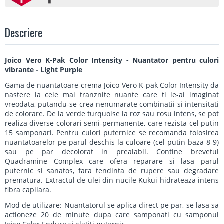
Descriere
Joico Vero K-Pak Color Intensity - Nuantator pentru culori
vibrante - Light Purple
Gama de nuantatoare-crema Joico Vero K-pak Color Intensity da
nastere la cele mai tranznite nuante care ti le-ai imaginat
vreodata, putandu-se crea nenumarate combinatii si intensitati
de colorare. De la verde turquoise la roz sau rosu intens, se pot
realiza diverse colorari semi-permanente, care rezista cel putin
15 samponari. Pentru culori puternice se recomanda folosirea
nuantatoarelor pe parul deschis la culoare (cel putin baza 8-9)
sau pe par decolorat in prealabil. Contine brevetul
Quadramine Complex care ofera reparare si lasa parul
puternic si sanatos, fara tendinta de rupere sau degradare
prematura. Extractul de ulei din nucile Kukui hidrateaza intens
fibra capilara.
Mod de utilizare: Nuantatorul se aplica direct pe par, se lasa sa
actioneze 20 de minute dupa care samponati cu samponul