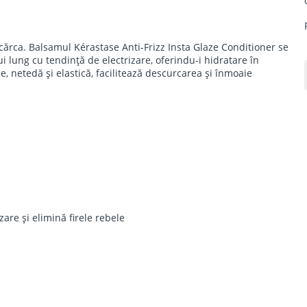
ncărca. Balsamul Kérastase Anti-Frizz Insta Glaze Conditioner se
 lung cu tendință de electrizare, oferindu-i hidratare în
e, netedă și elastică, facilitează descurcarea și înmoaie
zare și elimină firele rebele