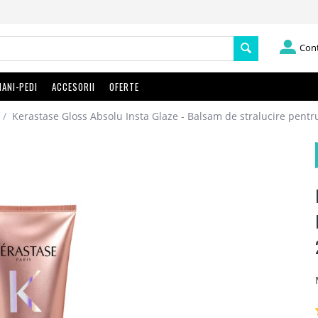
Con
ANI-PEDI
ACCESORII
OFERTE
/
Kerastase Gloss Absolu Insta Glaze - Balsam de stralucire pentru 