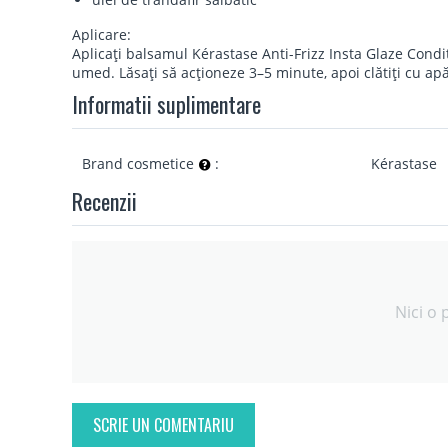
Aplicare:
Aplicați balsamul Kérastase Anti-Frizz Insta Glaze Condi
umed. Lăsați să acționeze 3–5 minute, apoi clătiți cu apă 
Informatii suplimentare
Brand cosmetice
:
Kérastase
Recenzii
Nici o 
SCRIE UN COMENTARIU