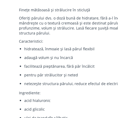
Finețe mătăsoasă și strălucire în sticluță
Oferiți părului dvs. o doză bună de hidratare, fără a-l î
mândrește cu o textură cremoasă și este destinat părului
profunzime, volum și strălucire. Lasă fiecare șuviță moal
structura părului.
Caracteristici:
hidratează, înmoaie și lasă părul flexibil
adaugă volum și nu încarcă
facilitează pieptănarea, fără păr încâlcit
pentru păr strălucitor și neted
netezește structura părului, reduce efectul de electri
Ingrediente:
acid hialuronic
acid glicolic
ulei de trandafir sălbatic