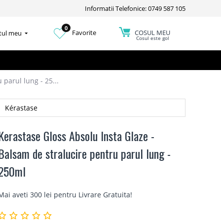
Informatii Telefonice: 0749 587 105
0
COSUL MEU
Favorite
tul meu
Cosul este gol
parul lung - 25...
Kérastase
Kerastase Gloss Absolu Insta Glaze -
Balsam de stralucire pentru parul lung -
250ml
Mai aveti 300 lei pentru
Livrare Gratuita
!