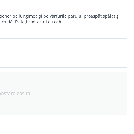
tioner pe lungimea și pe vârfurile părului proaspăt spălat și
caldă. Evitați contactul cu ochii.
postare găsită