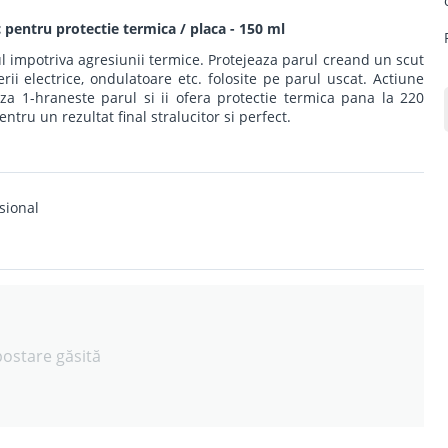
 pentru protectie termica / placa - 150 ml
 impotriva agresiunii termice. Protejeaza parul creand un scut
ii electrice, ondulatoare etc. folosite pe parul uscat. Actiune
za 1-hraneste parul si ii ofera protectie termica pana la 220
tru un rezultat final stralucitor si perfect.
sional
postare găsită