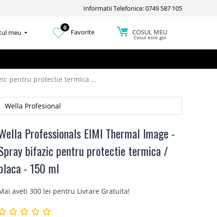
Informatii Telefonice: 0749 587 105
0
COSUL MEU
Favorite
tul meu
Cosul este gol
ic pentru protectie termica ...
Wella Profesional
Wella Professionals EIMI Thermal Image -
Spray bifazic pentru protectie termica /
placa - 150 ml
Mai aveti 300 lei pentru
Livrare Gratuita
!