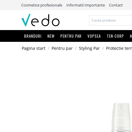
Cosmetice profesionale
Informatii Importante
Contact
BRANDURI
NEW
PENTRU PAR
VOPSEA
TEN-CORP
M
Pagina start
/
Pentru par
/
Styling Par
/
Protectie ter