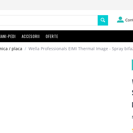
Con
ANI-PEDI
ACCESORII
OFERTE
mica / placa
/
Wella Professionals EIMI Thermal Image - Spray bifaz