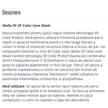
Descriere
Wella SP SP Color Save Mask:
Masca tratament pentru parul vopsit contine tehnologia 3D
Color Protect, ideal pentru utilizare frecventa protejeaza parul
vopsit si ajuta la mentinerea pentru o mai lunga durata a
culorii in timp ce intareste structura interna a firului de par. Un
component esential in linia SP Color Save, Wella SP Color Save
Mask contine tehnologia 3D Color Protect bazata pe combinatia
dintre Polyquaternium 7, D-Panthenol si ceara de albine care
ajuta la sigilarea pigmentilor in firul de par. Filtrul UV aduce o
protectie suplimentara a culorii iar extractul din frunze de
maslin protejeaza impotriva "decolorarii" astfel culoarea isi
pastreaza intensitatea, stralucirea si prospetimea.
Mod utilizare
: Se aplica de la varfuri spre radacini pe parul
umed, proaspat spalat si se maseaza usor. Se lasa sa actioneze
timp de cateva minute apoi se clateste. Atentie! In cazul
contactului cu ochii se clateste cu apa din abundenta