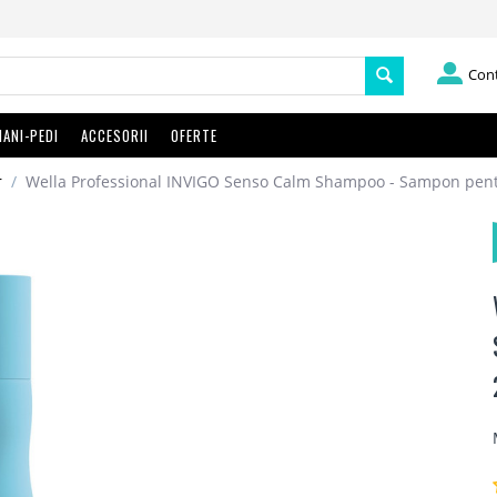
Con
ANI-PEDI
ACCESORII
OFERTE
r
/
Wella Professional INVIGO Senso Calm Shampoo - Sampon pentru