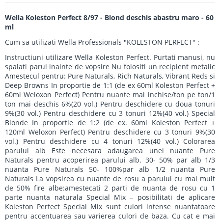
Wella Koleston Perfect 8/97 - Blond deschis abastru maro - 60
ml
Cum sa utilizati Wella Professionals "KOLESTON PERFECT" :
Instructiuni utilizare Wella Koleston Perfect. Purtati manusi, nu
spalati parul inainte de vopsire Nu folositi un recipient metalic
Amestecul pentru: Pure Naturals, Rich Naturals, Vibrant Reds si
Deep Browns In proportie de 1:1 (de ex 60ml Koleston Perfect +
60ml Weloxon Perfect) Pentru nuante mai inchise/ton pe ton/1
ton mai deschis 6%(20 vol.) Pentru deschidere cu doua tonuri
9%(30 vol.) Pentru deschidere cu 3 tonuri 12%(40 vol.) Special
Blonde In proportie de 1:2 (de ex. 60ml Koleston Perfect +
120ml Weloxon Perfect) Pentru deschidere cu 3 tonuri 9%(30
vol.) Pentru deschidere cu 4 tonuri 12%(40 vol.) Colorarea
parului alb Este necesara adaugarea unei nuante Pure
Naturals pentru acoperirea parului alb. 30- 50% par alb 1/3
nuanta Pure Naturals 50- 100%par alb 1/2 nuanta Pure
Naturals La vopsirea cu nuante de rosu a parului cu mai mult
de 50% fire albe:amestecati 2 parti de nuanta de rosu cu 1
parte nuanta naturala Special Mix – posibilitati de aplicare
Koleston Perfect Special Mix sunt culori intense nuantatoare
pentru accentuarea sau varierea culori de baza. Cu cat e mai