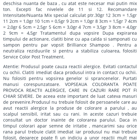
deschisa nuanta de baza , cu atat este necesar mai putin mix
ton. Excepti fac nivelele de 11 si 12. Recomandare
Intensitate/Nuanta Mix special calculat ptr.30gr 12 3cm = 1,5gr
11 2cm = 1,0gr 10 1cm = 0,5gr 9 2cm = 1,0gr 8 3cm = 1,5gr 7 4cm
= 2,0gr 6 5cm = 2,5gr 5 6cm = 3,0gr 4 7cm = 3,5gr 3 8cm = 4,0gr
2 9cm = 4,5gr Tratamentul dupa vopsire Dupa expirarea
timpului de actionare, clatiti bine cu apa calda si samponati cu
sampon pentru par vopsit Brilliance Shampoo . Pentru a
neutraliza reziduurile si pentru a stabiliza culoarea, folositi
Service Color Post Treatment.
Atentie: Produsul poate cauza reactii alergice. Evitati contactul
cu ochii. Clatiti imediat daca produsul intra in contact cu ochii.
Nu folositi pentru vopsirea genelor si sprancenelor. Purtati
manusi corespunzatoare. VOPSEAUA COLORANTA POATE
PROVOCA REACTII ALERGICE, CARE IN CAZURI RARE POT FI
CHIAR SEVERE. De aceea este important de luat cateva masuri
de prevenire.Produsul nu trebuie folosit de persoanele care au
avut reactii alergice la produse de colorare a parului , au
scalpul sensibil, iritat sau cu rani. In aceste cazuri trebuie
consultat un doctor inainte de colorarea parului. Daca in
timpul colorari apar semne de iritatie , mancarimi sau orice
rana parul trebuie clatit imediat iar produsul nu mai trebuie
folosit, deoarece poate fi un indiciu a unor reactii mult mai