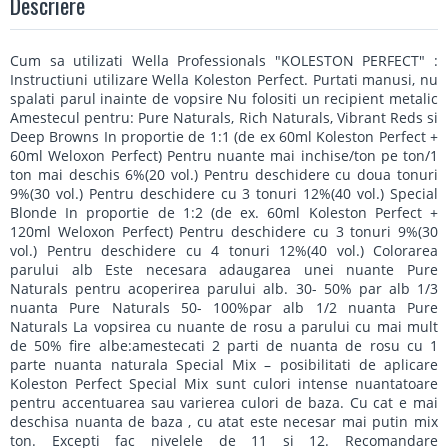
Descriere
Cum sa utilizati Wella Professionals "KOLESTON PERFECT" :
Instructiuni utilizare Wella Koleston Perfect. Purtati manusi, nu
spalati parul inainte de vopsire Nu folositi un recipient metalic
Amestecul pentru: Pure Naturals, Rich Naturals, Vibrant Reds si
Deep Browns In proportie de 1:1 (de ex 60ml Koleston Perfect +
60ml Weloxon Perfect) Pentru nuante mai inchise/ton pe ton/1
ton mai deschis 6%(20 vol.) Pentru deschidere cu doua tonuri
9%(30 vol.) Pentru deschidere cu 3 tonuri 12%(40 vol.) Special
Blonde In proportie de 1:2 (de ex. 60ml Koleston Perfect +
120ml Weloxon Perfect) Pentru deschidere cu 3 tonuri 9%(30
vol.) Pentru deschidere cu 4 tonuri 12%(40 vol.) Colorarea
parului alb Este necesara adaugarea unei nuante Pure
Naturals pentru acoperirea parului alb. 30- 50% par alb 1/3
nuanta Pure Naturals 50- 100%par alb 1/2 nuanta Pure
Naturals La vopsirea cu nuante de rosu a parului cu mai mult
de 50% fire albe:amestecati 2 parti de nuanta de rosu cu 1
parte nuanta naturala Special Mix – posibilitati de aplicare
Koleston Perfect Special Mix sunt culori intense nuantatoare
pentru accentuarea sau varierea culori de baza. Cu cat e mai
deschisa nuanta de baza , cu atat este necesar mai putin mix
ton. Excepti fac nivelele de 11 si 12. Recomandare