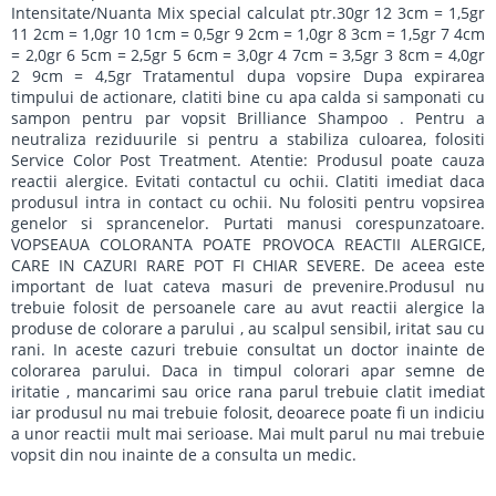
Intensitate/Nuanta Mix special calculat ptr.30gr 12 3cm = 1,5gr
11 2cm = 1,0gr 10 1cm = 0,5gr 9 2cm = 1,0gr 8 3cm = 1,5gr 7 4cm
= 2,0gr 6 5cm = 2,5gr 5 6cm = 3,0gr 4 7cm = 3,5gr 3 8cm = 4,0gr
2 9cm = 4,5gr Tratamentul dupa vopsire Dupa expirarea
timpului de actionare, clatiti bine cu apa calda si samponati cu
sampon pentru par vopsit Brilliance Shampoo . Pentru a
neutraliza reziduurile si pentru a stabiliza culoarea, folositi
Service Color Post Treatment. Atentie: Produsul poate cauza
reactii alergice. Evitati contactul cu ochii. Clatiti imediat daca
produsul intra in contact cu ochii. Nu folositi pentru vopsirea
genelor si sprancenelor. Purtati manusi corespunzatoare.
VOPSEAUA COLORANTA POATE PROVOCA REACTII ALERGICE,
CARE IN CAZURI RARE POT FI CHIAR SEVERE. De aceea este
important de luat cateva masuri de prevenire.Produsul nu
trebuie folosit de persoanele care au avut reactii alergice la
produse de colorare a parului , au scalpul sensibil, iritat sau cu
rani. In aceste cazuri trebuie consultat un doctor inainte de
colorarea parului. Daca in timpul colorari apar semne de
iritatie , mancarimi sau orice rana parul trebuie clatit imediat
iar produsul nu mai trebuie folosit, deoarece poate fi un indiciu
a unor reactii mult mai serioase. Mai mult parul nu mai trebuie
vopsit din nou inainte de a consulta un medic.