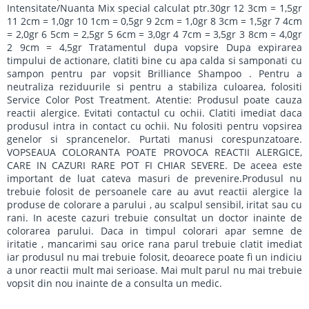
Intensitate/Nuanta Mix special calculat ptr.30gr 12 3cm = 1,5gr
11 2cm = 1,0gr 10 1cm = 0,5gr 9 2cm = 1,0gr 8 3cm = 1,5gr 7 4cm
= 2,0gr 6 5cm = 2,5gr 5 6cm = 3,0gr 4 7cm = 3,5gr 3 8cm = 4,0gr
2 9cm = 4,5gr Tratamentul dupa vopsire Dupa expirarea
timpului de actionare, clatiti bine cu apa calda si samponati cu
sampon pentru par vopsit Brilliance Shampoo . Pentru a
neutraliza reziduurile si pentru a stabiliza culoarea, folositi
Service Color Post Treatment. Atentie: Produsul poate cauza
reactii alergice. Evitati contactul cu ochii. Clatiti imediat daca
produsul intra in contact cu ochii. Nu folositi pentru vopsirea
genelor si sprancenelor. Purtati manusi corespunzatoare.
VOPSEAUA COLORANTA POATE PROVOCA REACTII ALERGICE,
CARE IN CAZURI RARE POT FI CHIAR SEVERE. De aceea este
important de luat cateva masuri de prevenire.Produsul nu
trebuie folosit de persoanele care au avut reactii alergice la
produse de colorare a parului , au scalpul sensibil, iritat sau cu
rani. In aceste cazuri trebuie consultat un doctor inainte de
colorarea parului. Daca in timpul colorari apar semne de
iritatie , mancarimi sau orice rana parul trebuie clatit imediat
iar produsul nu mai trebuie folosit, deoarece poate fi un indiciu
a unor reactii mult mai serioase. Mai mult parul nu mai trebuie
vopsit din nou inainte de a consulta un medic.