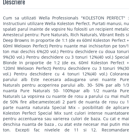
Descriere
Cum sa utilizati Wella Professionals "KOLESTON PERFECT" :
Instructiuni utilizare Wella Koleston Perfect. Purtati manusi, nu
spalati parul inainte de vopsire Nu folositi un recipient metalic
Amestecul pentru: Pure Naturals, Rich Naturals, Vibrant Reds si
Deep Browns In proportie de 1:1 (de ex 60ml Koleston Perfect +
60ml Weloxon Perfect) Pentru nuante mai inchise/ton pe ton/1
ton mai deschis 6%(20 vol.) Pentru deschidere cu doua tonuri
9%(30 vol.) Pentru deschidere cu 3 tonuri 12%(40 vol.) Special
Blonde In proportie de 1:2 (de ex. 60ml Koleston Perfect +
120ml Weloxon Perfect) Pentru deschidere cu 3 tonuri 9%(30
vol.) Pentru deschidere cu 4 tonuri 12%(40 vol.) Colorarea
parului alb Este necesara adaugarea unei nuante Pure
Naturals pentru acoperirea parului alb. 30- 50% par alb 1/3
nuanta Pure Naturals 50- 100%par alb 1/2 nuanta Pure
Naturals La vopsirea cu nuante de rosu a parului cu mai mult
de 50% fire albe:amestecati 2 parti de nuanta de rosu cu 1
parte nuanta naturala Special Mix – posibilitati de aplicare
Koleston Perfect Special Mix sunt culori intense nuantatoare
pentru accentuarea sau varierea culori de baza. Cu cat e mai
deschisa nuanta de baza , cu atat este necesar mai putin mix
ton. Excepti fac nivelele de 11 si 12. Recomandare