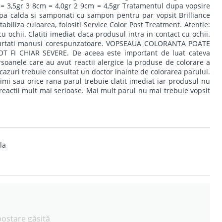
 = 3,5gr 3 8cm = 4,0gr 2 9cm = 4,5gr Tratamentul dupa vopsire
apa calda si samponati cu sampon pentru par vopsit Brilliance
abiliza culoarea, folositi Service Color Post Treatment. Atentie:
cu ochii. Clatiti imediat daca produsul intra in contact cu ochii.
. Purtati manusi corespunzatoare. VOPSEAUA COLORANTA POATE
 FI CHIAR SEVERE. De aceea este important de luat cateva
soanele care au avut reactii alergice la produse de colorare a
te cazuri trebuie consultat un doctor inainte de colorarea parului.
imi sau orice rana parul trebuie clatit imediat iar produsul nu
 reactii mult mai serioase. Mai mult parul nu mai trebuie vopsit
la
postare găsită