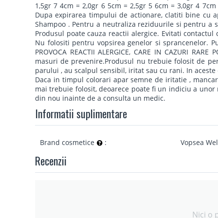
1,5gr 7 4cm = 2,0gr 6 5cm = 2,5gr 5 6cm = 3,0gr 4 7cm
Dupa expirarea timpului de actionare, clatiti bine cu 
Shampoo . Pentru a neutraliza reziduurile si pentru a st
Produsul poate cauza reactii alergice. Evitati contactul 
Nu folositi pentru vopsirea genelor si sprancenelor
PROVOCA REACTII ALERGICE, CARE IN CAZURI RARE POT
masuri de prevenire.Produsul nu trebuie folosit de per
parului , au scalpul sensibil, iritat sau cu rani. In aces
Daca in timpul colorari apar semne de iritatie , mancar
mai trebuie folosit, deoarece poate fi un indiciu a unor
din nou inainte de a consulta un medic.
Informatii suplimentare
Brand cosmetice
:
Vopsea Wel
Recenzii
Nici o 