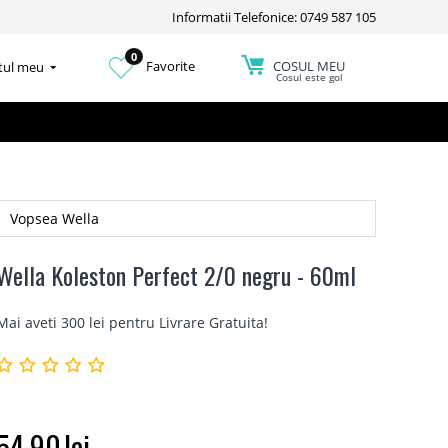
Informatii Telefonice: 0749 587 105
0
COSUL MEU
Favorite
tul meu
Cosul este gol
Vopsea Wella
Wella Koleston Perfect 2/0 negru - 60ml
Mai aveti 300 lei pentru
Livrare Gratuita
!
54.90
lei