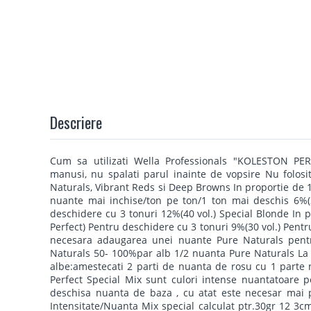
Descriere
Cum sa utilizati Wella Professionals "KOLESTON PERFE
manusi, nu spalati parul inainte de vopsire Nu folosi
Naturals, Vibrant Reds si Deep Browns In proportie de 
nuante mai inchise/ton pe ton/1 ton mai deschis 6%(2
deschidere cu 3 tonuri 12%(40 vol.) Special Blonde In 
Perfect) Pentru deschidere cu 3 tonuri 9%(30 vol.) Pentr
necesara adaugarea unei nuante Pure Naturals pentr
Naturals 50- 100%par alb 1/2 nuanta Pure Naturals La 
albe:amestecati 2 parti de nuanta de rosu cu 1 parte n
Perfect Special Mix sunt culori intense nuantatoare 
deschisa nuanta de baza , cu atat este necesar mai p
Intensitate/Nuanta Mix special calculat ptr.30gr 12 3c