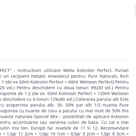
CT" : Instructiuni utilizare Wella Koleston Perfect. Purtati
ti un recipient metalic Amestecul pentru: Pure Naturals, Rich
1:1 (de ex 60ml Koleston Perfect + 60ml Weloxon Perfect) Pentru
0 vol.) Pentru deschidere cu doua tonuri 9%(30 vol.) Pentru
proportie de 1:2 (de ex. 60ml Koleston Perfect + 120ml Weloxon
u deschidere cu 4 tonuri 12%(40 vol.) Colorarea parului alb Este
u acoperirea parului alb. 30- 50% par alb 1/3 nuanta Pure
vopsirea cu nuante de rosu a parului cu mai mult de 50% fire
uanta naturala Special Mix – posibilitati de aplicare Koleston
pentru accentuarea sau varierea culori de baza. Cu cat e mai
utin mix ton. Excepti fac nivelele de 11 si 12. Recomandare
m = 1,5gr 11 2cm = 1,0gr 10 1cm = 0,5gr 9 2cm = 1,0gr 8 3cm =