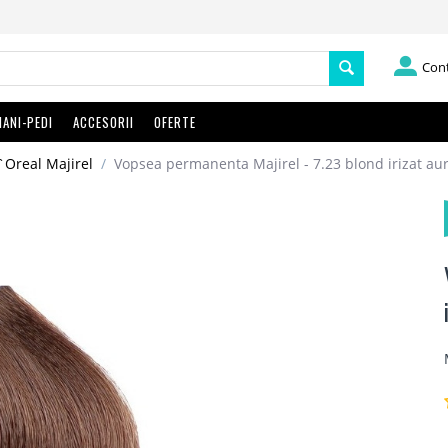
Con
ANI-PEDI
ACCESORII
OFERTE
`Oreal Majirel
/
Vopsea permanenta Majirel - 7.23 blond irizat aur