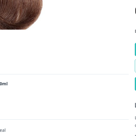
50ml
eal