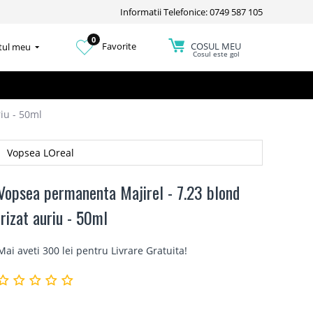
Informatii Telefonice: 0749 587 105
0
COSUL MEU
Favorite
tul meu
Cosul este gol
iu - 50ml
Vopsea LOreal
Vopsea permanenta Majirel - 7.23 blond
irizat auriu - 50ml
Mai aveti 300 lei pentru
Livrare Gratuita
!