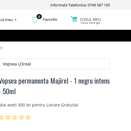
Informatii Telefonice: 0749 587 105
0
COSUL MEU
Favorite
tul meu
Cosul este gol
ml
Vopsea LOreal
Vopsea permanenta Majirel - 1 negru intens
- 50ml
Mai aveti 300 lei pentru
Livrare Gratuita
!