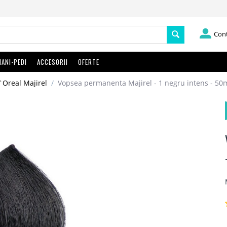
Con
ANI-PEDI
ACCESORII
OFERTE
`Oreal Majirel
/
Vopsea permanenta Majirel - 1 negru intens - 50