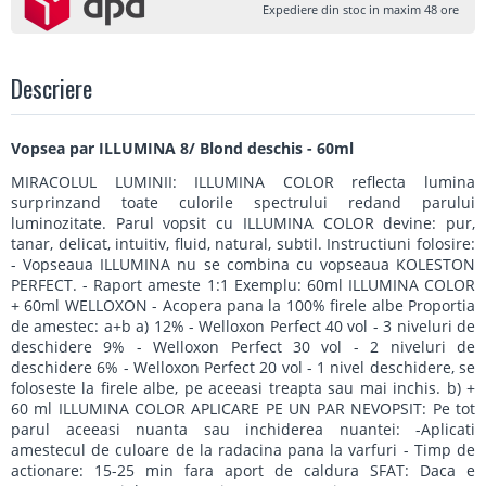
Expediere din stoc in maxim 48 ore
Descriere
Vopsea par ILLUMINA 8/ Blond deschis - 60ml
MIRACOLUL LUMINII: ILLUMINA COLOR reflecta lumina
surprinzand toate culorile spectrului redand parului
luminozitate. Parul vopsit cu ILLUMINA COLOR devine: pur,
tanar, delicat, intuitiv, fluid, natural, subtil. Instructiuni folosire:
- Vopseaua ILLUMINA nu se combina cu vopseaua KOLESTON
PERFECT. - Raport ameste 1:1 Exemplu: 60ml ILLUMINA COLOR
+ 60ml WELLOXON - Acopera pana la 100% firele albe Proportia
de amestec: a+b a) 12% - Welloxon Perfect 40 vol - 3 niveluri de
deschidere 9% - Welloxon Perfect 30 vol - 2 niveluri de
deschidere 6% - Welloxon Perfect 20 vol - 1 nivel deschidere, se
foloseste la firele albe, pe aceeasi treapta sau mai inchis. b) +
60 ml ILLUMINA COLOR APLICARE PE UN PAR NEVOPSIT: Pe tot
parul aceeasi nuanta sau inchiderea nuantei: -Aplicati
amestecul de culoare de la radacina pana la varfuri - Timp de
actionare: 15-25 min fara aport de caldura SFAT: Daca e