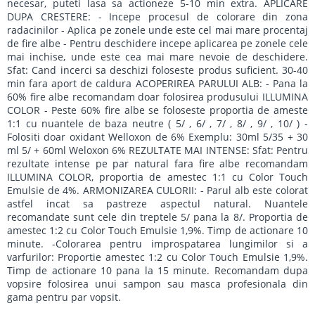
necesar, puteti lasa sa actioneze 5-10 min extra. APLICARE
DUPA CRESTERE: - Incepe procesul de colorare din zona
radacinilor - Aplica pe zonele unde este cel mai mare procentaj
de fire albe - Pentru deschidere incepe aplicarea pe zonele cele
mai inchise, unde este cea mai mare nevoie de deschidere.
Sfat: Cand incerci sa deschizi foloseste produs suficient. 30-40
min fara aport de caldura ACOPERIREA PARULUI ALB: - Pana la
60% fire albe recomandam doar folosirea produsului ILLUMINA
COLOR - Peste 60% fire albe se foloseste proportia de ameste
1:1 cu nuantele de baza neutre ( 5/ , 6/ , 7/ , 8/ , 9/ , 10/ ) -
Folositi doar oxidant Welloxon de 6% Exemplu: 30ml 5/35 + 30
ml 5/ + 60ml Weloxon 6% REZULTATE MAI INTENSE: Sfat: Pentru
rezultate intense pe par natural fara fire albe recomandam
ILLUMINA COLOR, proportia de amestec 1:1 cu Color Touch
Emulsie de 4%. ARMONIZAREA CULORII: - Parul alb este colorat
astfel incat sa pastreze aspectul natural. Nuantele
recomandate sunt cele din treptele 5/ pana la 8/. Proportia de
amestec 1:2 cu Color Touch Emulsie 1,9%. Timp de actionare 10
minute. -Colorarea pentru improspatarea lungimilor si a
varfurilor: Proportie amestec 1:2 cu Color Touch Emulsie 1,9%.
Timp de actionare 10 pana la 15 minute. Recomandam dupa
vopsire folosirea unui sampon sau masca profesionala din
gama pentru par vopsit.