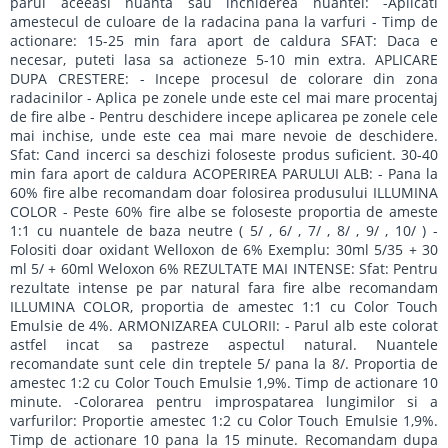
parul aceeasi nuanta sau inchiderea nuantei: -Aplicati
amestecul de culoare de la radacina pana la varfuri - Timp de
actionare: 15-25 min fara aport de caldura SFAT: Daca e
necesar, puteti lasa sa actioneze 5-10 min extra. APLICARE
DUPA CRESTERE: - Incepe procesul de colorare din zona
radacinilor - Aplica pe zonele unde este cel mai mare procentaj
de fire albe - Pentru deschidere incepe aplicarea pe zonele cele
mai inchise, unde este cea mai mare nevoie de deschidere.
Sfat: Cand incerci sa deschizi foloseste produs suficient. 30-40
min fara aport de caldura ACOPERIREA PARULUI ALB: - Pana la
60% fire albe recomandam doar folosirea produsului ILLUMINA
COLOR - Peste 60% fire albe se foloseste proportia de ameste
1:1 cu nuantele de baza neutre ( 5/ , 6/ , 7/ , 8/ , 9/ , 10/ ) -
Folositi doar oxidant Welloxon de 6% Exemplu: 30ml 5/35 + 30
ml 5/ + 60ml Weloxon 6% REZULTATE MAI INTENSE: Sfat: Pentru
rezultate intense pe par natural fara fire albe recomandam
ILLUMINA COLOR, proportia de amestec 1:1 cu Color Touch
Emulsie de 4%. ARMONIZAREA CULORII: - Parul alb este colorat
astfel incat sa pastreze aspectul natural. Nuantele
recomandate sunt cele din treptele 5/ pana la 8/. Proportia de
amestec 1:2 cu Color Touch Emulsie 1,9%. Timp de actionare 10
minute. -Colorarea pentru improspatarea lungimilor si a
varfurilor: Proportie amestec 1:2 cu Color Touch Emulsie 1,9%.
Timp de actionare 10 pana la 15 minute. Recomandam dupa