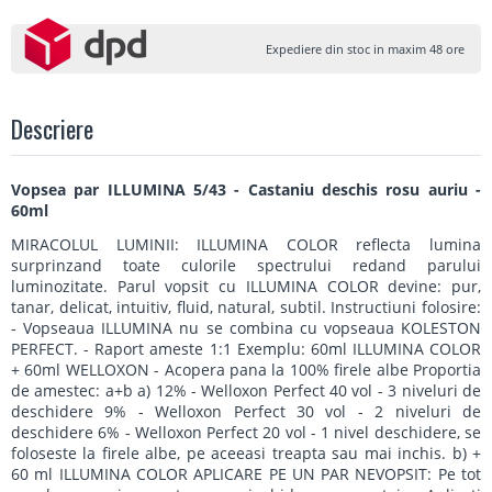
Expediere din stoc in maxim 48 ore
Descriere
Vopsea par ILLUMINA 5/43 - Castaniu deschis rosu auriu -
60ml
MIRACOLUL LUMINII: ILLUMINA COLOR reflecta lumina
surprinzand toate culorile spectrului redand parului
luminozitate. Parul vopsit cu ILLUMINA COLOR devine: pur,
tanar, delicat, intuitiv, fluid, natural, subtil. Instructiuni folosire:
- Vopseaua ILLUMINA nu se combina cu vopseaua KOLESTON
PERFECT. - Raport ameste 1:1 Exemplu: 60ml ILLUMINA COLOR
+ 60ml WELLOXON - Acopera pana la 100% firele albe Proportia
de amestec: a+b a) 12% - Welloxon Perfect 40 vol - 3 niveluri de
deschidere 9% - Welloxon Perfect 30 vol - 2 niveluri de
deschidere 6% - Welloxon Perfect 20 vol - 1 nivel deschidere, se
foloseste la firele albe, pe aceeasi treapta sau mai inchis. b) +
60 ml ILLUMINA COLOR APLICARE PE UN PAR NEVOPSIT: Pe tot