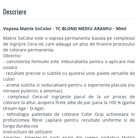
Descriere
Vopsea Matrix SoColor - 7C BLOND MEDIU ARAMIU - 90ml
Matrix SoColor este o vopsea permanenta bazata pe complexul
de ingrijire Cera-oil, care adauga un plus de hranire procesului
de colorare permanenta.
Obiectiv:
- consistenta formulei este imbunatatita pentru o aplicare mai
usoara
- rezultate precise si subtile cu ajutorul unei palete versatile de
culori
- aroma subtila si seducatoare pentru o experienta placuta (nu
miroase puternic a amoniac).
- complexul Cera-oil ingrijeste parul de la un proces de
colorare la altul, acopera firele albe de par pana la 100 % (gama
Dream Age - D-Age)
- tehnologia patentata de colorare Color Grip actioneaza in
profunzimea fibrei capilare pentru rezultate uniforme si de
lunga durata.cea
Instructiuni de utilizare:
Amestec: Amestecati parti egale din crema oxidativa Matrix