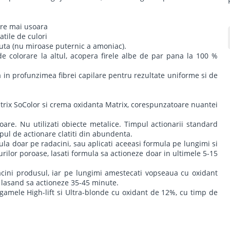
are mai usoara
atile de culori
uta (nu miroase puternic a amoniac).
de colorare la altul, acopera firele albe de par pana la 100 %
a in profunzimea fibrei capilare pentru rezultate uniforme si de
trix SoColor si crema oxidanta Matrix, corespunzatoare nuantei
oare. Nu utilizati obiecte metalice. Timpul actionarii standard
ul de actionare clatiti din abundenta.
ula doar pe radacini, sau aplicati aceeasi formula pe lungimi si
urilor poroase, lasati formula sa actioneze doar in ultimele 5-15
acini produsul, iar pe lungimi amestecati vopseaua cu oxidant
, lasand sa actioneze 35-45 minute.
 gamele High-lift si Ultra-blonde cu oxidant de 12%, cu timp de