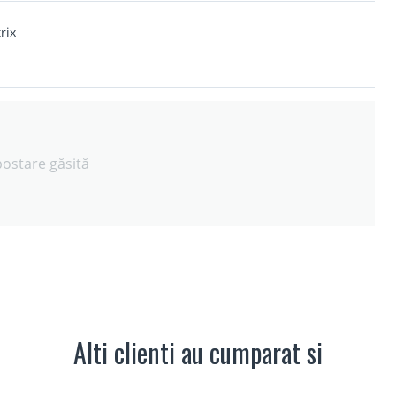
rix
postare găsită
Alti clienti au cumparat si