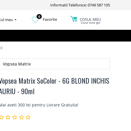
Informatii Telefonice: 0749 587 105
0
COSUL MEU
Favorite
tul meu
Cosul este gol
ml
Vopsea Matrix
Vopsea Matrix SoColor - 6G BLOND INCHIS
AURIU - 90ml
Mai aveti 300 lei pentru
Livrare Gratuita
!