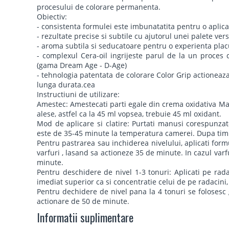
procesului de colorare permanenta.
Obiectiv:
- consistenta formulei este imbunatatita pentru o aplic
- rezultate precise si subtile cu ajutorul unei palete vers
- aroma subtila si seducatoare pentru o experienta plac
- complexul Cera-oil ingrijeste parul de la un proces 
(gama Dream Age - D-Age)
- tehnologia patentata de colorare Color Grip actioneaz
lunga durata.cea
Instructiuni de utilizare:
Amestec: Amestecati parti egale din crema oxidativa Ma
alese, astfel ca la 45 ml vopsea, trebuie 45 ml oxidant.
Mod de aplicare si clatire: Purtati manusi corespunzat
este de 35-45 minute la temperatura camerei. Dupa timp
Pentru pastrarea sau inchiderea nivelului, aplicati form
varfuri , lasand sa actioneze 35 de minute. In cazul varf
minute.
Pentru deschidere de nivel 1-3 tonuri: Aplicati pe rad
imediat superior ca si concentratie celui de pe radacini
Pentru dechidere de nivel pana la 4 tonuri se folosesc
actionare de 50 de minute.
Informatii suplimentare