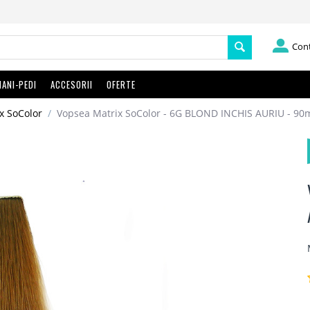
Con
ANI-PEDI
ACCESORII
OFERTE
x SoColor
/
Vopsea Matrix SoColor - 6G BLOND INCHIS AURIU - 90