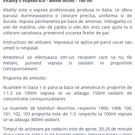
Vitality's Vopsea 6/0 - Blond inchis - 100 ml
Vitality este o vopsea profesionala produsa in Italia, ce ofera
parului dumneavoastra o colorare precisa, uniforma si de
durata. Vopsea permanenta pe baza de amoniac, imbogatita cu
ulei de masline, ulei de jojoba si ulei din orez care ajuta la o
colorare sanatoasa, prevenind uscarea firelor de par.
Instructiuni de utilizare: Vopseaua se aplica pe parul uscat sau
umed si nespalat.
Amestecul se efectueaza intr-un recipient care sa nu fie
metalic, punand vopsea si oxidant in proportiile
corespunzatoare.
Proportia de amestec:
Nuantele in baza 1 si pana la baza se amesteca in proportie de
1:1.5 (la 100ml vopsea se va adauga 150ml oxidant de
concentratie corespunzatoare).
La nuantele de blonduri deschise, respectiv 1000, 1008, 100,
101, 102, 103 proportia este de 1:3, respectiv la 100ml vopsea
se va adauga 300ml oxidant.
Timpul de actionare pe radacini este de aprox. 20-25 de minute
dupa care se aplica si pe lungimi pentru improspatarea culorii