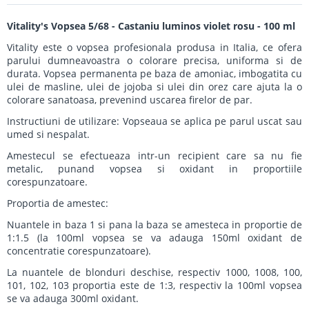
Vitality's Vopsea 5/68 - Castaniu luminos violet rosu - 100 ml
Vitality este o vopsea profesionala produsa in Italia, ce ofera
parului dumneavoastra o colorare precisa, uniforma si de
durata. Vopsea permanenta pe baza de amoniac, imbogatita cu
ulei de masline, ulei de jojoba si ulei din orez care ajuta la o
colorare sanatoasa, prevenind uscarea firelor de par.
Instructiuni de utilizare: Vopseaua se aplica pe parul uscat sau
umed si nespalat.
Amestecul se efectueaza intr-un recipient care sa nu fie
metalic, punand vopsea si oxidant in proportiile
corespunzatoare.
Proportia de amestec:
Nuantele in baza 1 si pana la baza se amesteca in proportie de
1:1.5 (la 100ml vopsea se va adauga 150ml oxidant de
concentratie corespunzatoare).
La nuantele de blonduri deschise, respectiv 1000, 1008, 100,
101, 102, 103 proportia este de 1:3, respectiv la 100ml vopsea
se va adauga 300ml oxidant.