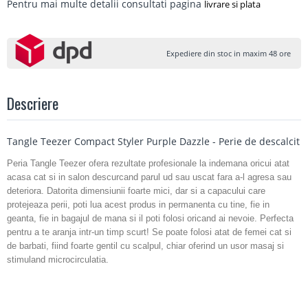
Pentru mai multe detalii consultati pagina
livrare si plata
Expediere din stoc in maxim 48 ore
Descriere
Tangle Teezer Compact Styler Purple Dazzle - Perie de descalcit
Peria Tangle Teezer ofera rezultate profesionale la indemana oricui atat
acasa cat si in salon descurcand parul ud sau uscat fara a-l agresa sau
deteriora. Datorita dimensiunii foarte mici, dar si a capacului care
protejeaza perii, poti lua acest produs in permanenta cu tine, fie in
geanta, fie in bagajul de mana si il poti folosi oricand ai nevoie. Perfecta
pentru a te aranja intr-un timp scurt! Se poate folosi atat de femei cat si
de barbati, fiind foarte gentil cu scalpul, chiar oferind un usor masaj si
stimuland microcirculatia.