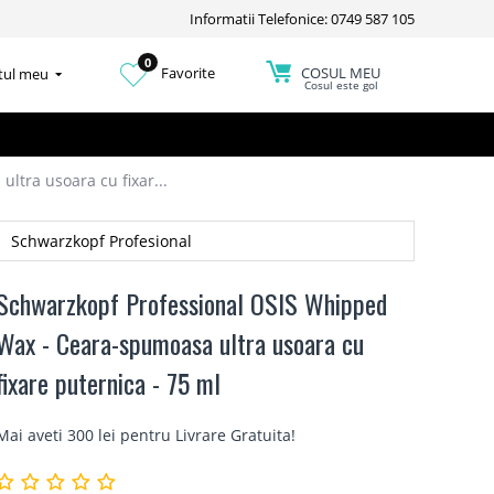
Informatii Telefonice: 0749 587 105
0
COSUL MEU
Favorite
tul meu
Cosul este gol
tra usoara cu fixar...
Schwarzkopf Profesional
Schwarzkopf Professional OSIS Whipped
Wax - Ceara-spumoasa ultra usoara cu
fixare puternica - 75 ml
Mai aveti 300 lei pentru
Livrare Gratuita
!