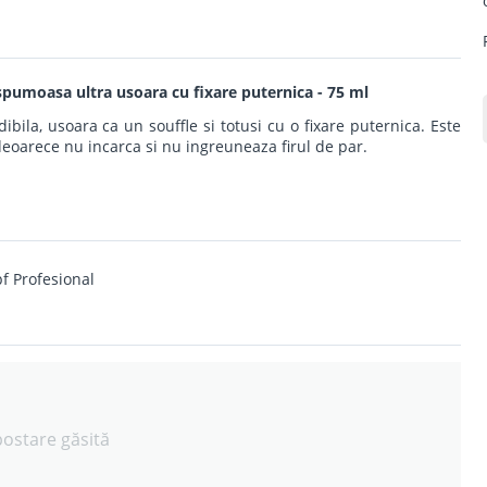
umoasa ultra usoara cu fixare puternica - 75 ml
ila, usoara ca un souffle si totusi cu o fixare puternica. Este
 deoarece nu incarca si nu ingreuneaza firul de par.
f Profesional
postare găsită