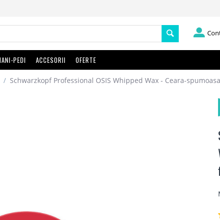
Con
ANI-PEDI
ACCESORII
OFERTE
/
Schwarzkopf Professional OSIS Whipped Wax - Ceara-spumoasa ul