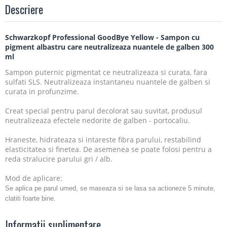
Descriere
Schwarzkopf Professional GoodBye Yellow - Sampon cu
pigment albastru care neutralizeaza nuantele de galben 300
ml
Sampon puternic pigmentat ce neutralizeaza si curata, fara
sulfati SLS. Neutralizeaza instantaneu nuantele de galben si
curata in profunzime.
Creat special pentru parul decolorat sau suvitat, produsul
neutralizeaza efectele nedorite de galben - portocaliu.
Hraneste, hidrateaza si intareste fibra parului, restabilind
elasticitatea si finetea. De asemenea se poate folosi pentru a
reda stralucire parului gri / alb.
Mod de aplicare:
Se aplica pe parul umed, se maseaza si se lasa sa actioneze 5 minute,
clatiti foarte bine.
Informatii suplimentare