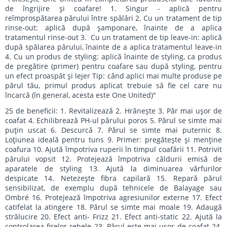
de îngrijire și coafare! 1. Singur - aplică pentru
reîmprospătarea părului între spălări 2. Cu un tratament de tip
rinse-out: aplică după șamponare, înainte de a aplica
tratamentul rinse-out 3. Cu un tratament de tip leave-in: aplică
după spălarea părului, înainte de a aplica tratamentul leave-in
4. Cu un produs de styling: aplică înainte de styling, ca produs
de pregătire (primer) pentru coafare sau după styling, pentru
un efect proaspăt și lejer Tip: când aplici mai multe produse pe
părul tău, primul produs aplicat trebuie să fie cel care nu
încarcă (în general, acesta este One United)"
25 de beneficii: 1. Revitalizează 2. Hrănește 3. Păr mai ușor de
coafat 4. Echilibrează PH-ul părului poros 5. Părul se simte mai
puțin uscat 6. Descurcă 7. Părul se simte mai puternic 8.
Loțiunea ideală pentru tuns 9. Primer: pregătește și menține
coafura 10. Ajută împotriva ruperii în timpul coafării 11. Potrivit
părului vopsit 12. Protejează împotriva căldurii emisă de
aparatele de styling 13. Ajută la diminuarea vârfurilor
despicate 14. Netezește fibra capilară 15. Repară părul
sensibilizat, de exemplu după tehnicele de Balayage sau
Ombré 16. Protejează împotriva agresiunilor externe 17. Efect
catifelat la atingere 18. Părul se simte mai moale 19. Adaugă
strălucire 20. Efect anti- Frizz 21. Efect anti-static 22. Ajută la
controlarea firelor rebele 23. Părul este mai ușor de coafat 24.