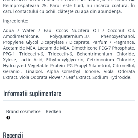
Reîmprospătează 25. Părul este fluid, nu încarcă coafura. În
cazul contactului cu ochii, clătește cu apă din abundență.
Ingrediente:
Aqua / Water / Eau, Cocos Nucifera Oil / Coconut Oil,
Amodimethicone, Polyquaternium-37, Phenoxyethanol,
Propylene Glycol Dicaprylate / Dicaprate, Parfum / Fragrance,
Acetamide MEA, Lactamide MEA, Dimethicone PEG-7 Phosphate,
PPG-1 Trideceth-6, Trideceth-6, Behentrimonium Chloride,
Xylose, Lactic Acid, Ethylhexylglycerin, Cetrimonium Chloride,
Hydrolyzed Vegetable Protein PG-Propyl Silanetriol, Citronellol,
Geraniol, Linalool, Alpha-Isomethyl Ionone, Viola Odorata
Extract, Viola Odorata Flower / Leaf Extract, Sodium Hydroxide.
Informatii suplimentare
Brand cosmetice
Redken
:
Recenzii