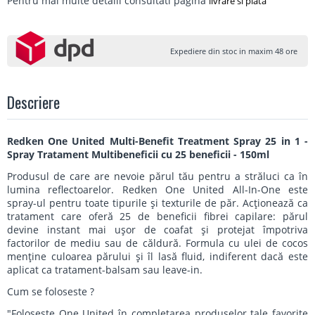
Pentru mai multe detalii consultati pagina
livrare si plata
Expediere din stoc in maxim 48 ore
Descriere
Redken One United Multi-Benefit Treatment Spray 25 in 1 -
Spray Tratament Multibeneficii cu 25 beneficii - 150ml
Produsul de care are nevoie părul tău pentru a străluci ca în
lumina reflectoarelor. Redken One United All-In-One este
spray-ul pentru toate tipurile și texturile de păr. Acționează ca
tratament care oferă 25 de beneficii fibrei capilare: părul
devine instant mai ușor de coafat și protejat împotriva
factorilor de mediu sau de căldură. Formula cu ulei de cocos
menține culoarea părului și îl lasă fluid, indiferent dacă este
aplicat ca tratament-balsam sau leave-in.
Cum se foloseste ?
"Folosește One United în completarea produselor tale favorite