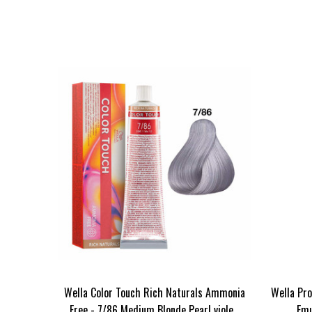
Wella Color Touch Rich Naturals Ammonia
Wella Pro
Free - 7/86 Medium Blonde Pearl viole...
Emu