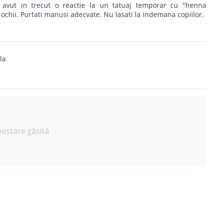
i avut in trecut o reactie la un tatuaj temporar cu "henna
 ochii. Purtati manusi adecvate. Nu lasati la indemana copiilor.
la
postare găsită