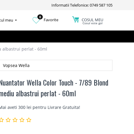
Informatii Telefonice: 0749 587 105
0
COSUL MEU
Favorite
tul meu
Cosul este gol
 albastrui perlat - 60ml
Vopsea Wella
Nuantator Wella Color Touch - 7/89 Blond
mediu albastrui perlat - 60ml
Mai aveti 300 lei pentru
Livrare Gratuita
!