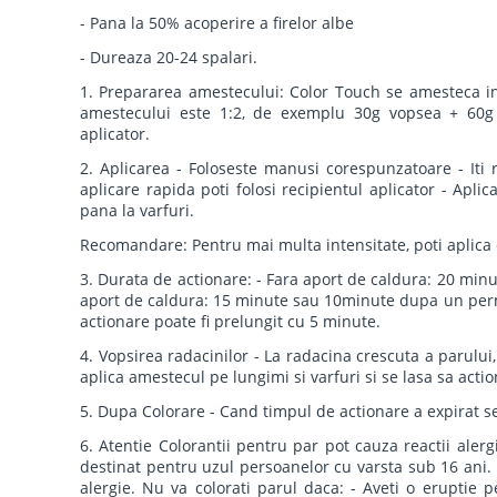
- Pana la 50% acoperire a firelor albe
- Dureaza 20-24 spalari.
1. Prepararea amestecului: Color Touch se amesteca i
amestecului este 1:2, de exemplu 30g vopsea + 60g 
aplicator.
2. Aplicarea - Foloseste manusi corespunzatoare - Iti
aplicare rapida poti folosi recipientul aplicator - Apli
pana la varfuri.
Recomandare: Pentru mai multa intensitate, poti aplica 
3. Durata de actionare: - Fara aport de caldura: 20 m
aport de caldura: 15 minute sau 10minute dupa un per
actionare poate fi prelungit cu 5 minute.
4. Vopsirea radacinilor - La radacina crescuta a parului,
aplica amestecul pe lungimi si varfuri si se lasa sa act
5. Dupa Colorare - Cand timpul de actionare a expirat 
6. Atentie Colorantii pentru par pot cauza reactii alerg
destinat pentru uzul persoanelor cu varsta sub 16 ani.
alergie. Nu va colorati parul daca: - Aveti o eruptie pe