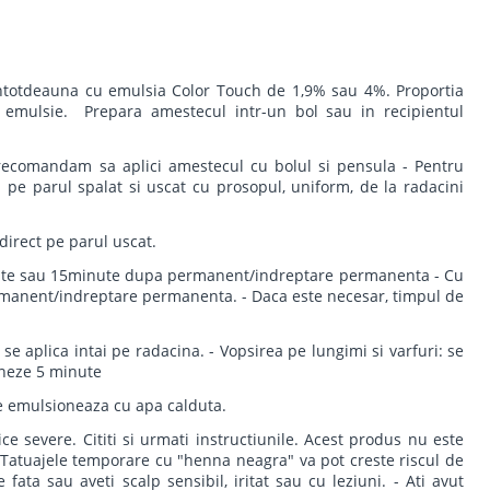
ntotdeauna cu emulsia Color Touch de 1,9% sau 4%. Proportia
emulsie. Prepara amestecul intr-un bol sau in recipientul
 recomandam sa aplici amestecul cu bolul si pensula - Pentru
ca pe parul spalat si uscat cu prosopul, uniform, de la radacini
direct pe parul uscat.
inute sau 15minute dupa permanent/indreptare permanenta - Cu
manent/indreptare permanenta. - Daca este necesar, timpul de
 se aplica intai pe radacina. - Vopsirea pe lungimi si varfuri: se
ioneze 5 minute
se emulsioneaza cu apa calduta.
ice severe. Cititi si urmati instructiunile. Acest produs nu este
 Tatuajele temporare cu "henna neagra" va pot creste riscul de
 fata sau aveti scalp sensibil, iritat sau cu leziuni. - Ati avut