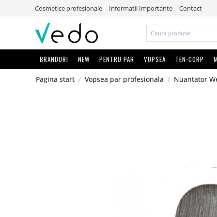
Cosmetice profesionale
Informatii Importante
Contact
BRANDURI
NEW
PENTRU PAR
VOPSEA
TEN-CORP
M
Pagina start
/
Vopsea par profesionala
/
Nuantator We