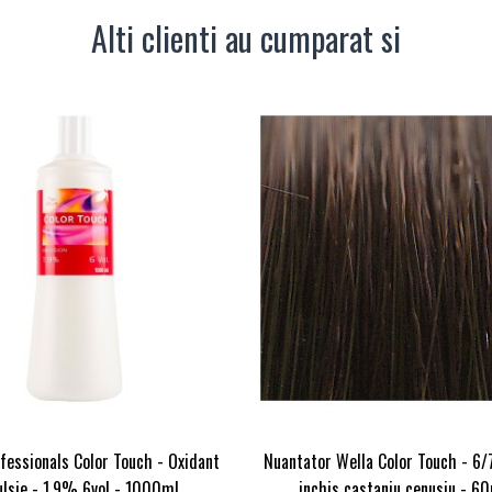
Alti clienti au cumparat si
fessionals Color Touch - Oxidant
Nuantator Wella Color Touch - 6/
lsie - 1.9% 6vol - 1000ml
inchis castaniu cenusiu - 6