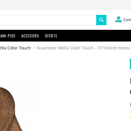
Con
ANI-PEDI
ACCESORII
OFERTE
lla Color Touch
/
Nuantator Wella Color Touch - 7/7 blond mediu 