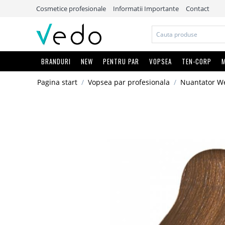
Cosmetice profesionale
Informatii Importante
Contact
BRANDURI
NEW
PENTRU PAR
VOPSEA
TEN-CORP
M
Pagina start
/
Vopsea par profesionala
/
Nuantator We