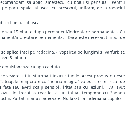
 recomandam sa aplici amestecul cu bolul si pensula - Pentru
ca pe parul spalat si uscat cu prosopul, uniform, de la radacini
direct pe parul uscat.
inute sau 15minute dupa permanent/indreptare permanenta - Cu
manent/indreptare permanenta. - Daca este necesar, timpul de
 se aplica intai pe radacina. - Vopsirea pe lungimi si varfuri: se
ioneze 5 minute
se emulsioneaza cu apa calduta.
ice severe. Cititi si urmati instructiunile. Acest produs nu este
 Tatuajele temporare cu "henna neagra" va pot creste riscul de
 fata sau aveti scalp sensibil, iritat sau cu leziuni. - Ati avut
i avut in trecut o reactie la un tatuaj temporar cu "henna
 ochii. Purtati manusi adecvate. Nu lasati la indemana copiilor.