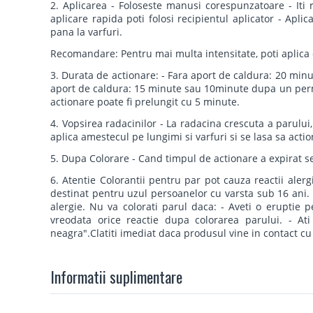
2. Aplicarea - Foloseste manusi corespunzatoare - Iti
aplicare rapida poti folosi recipientul aplicator - Apli
pana la varfuri.
Recomandare: Pentru mai multa intensitate, poti aplica 
3. Durata de actionare: - Fara aport de caldura: 20 m
aport de caldura: 15 minute sau 10minute dupa un per
actionare poate fi prelungit cu 5 minute.
4. Vopsirea radacinilor - La radacina crescuta a parului,
aplica amestecul pe lungimi si varfuri si se lasa sa act
5. Dupa Colorare - Cand timpul de actionare a expirat 
6. Atentie Colorantii pentru par pot cauza reactii alerg
destinat pentru uzul persoanelor cu varsta sub 16 ani.
alergie. Nu va colorati parul daca: - Aveti o eruptie pe
vreodata orice reactie dupa colorarea parului. - At
neagra".Clatiti imediat daca produsul vine in contact cu
Informatii suplimentare