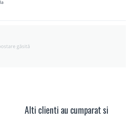
la
postare găsită
Alti clienti au cumparat si