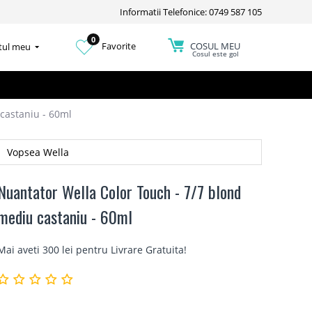
Informatii Telefonice: 0749 587 105
0
COSUL MEU
Favorite
tul meu
Cosul este gol
castaniu - 60ml
Vopsea Wella
Nuantator Wella Color Touch - 7/7 blond
mediu castaniu - 60ml
Mai aveti 300 lei pentru
Livrare Gratuita
!