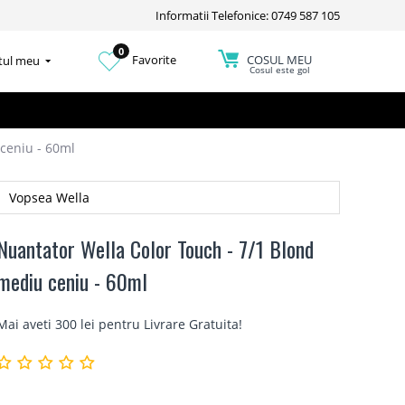
Informatii Telefonice: 0749 587 105
0
COSUL MEU
Favorite
tul meu
Cosul este gol
ceniu - 60ml
Vopsea Wella
Nuantator Wella Color Touch - 7/1 Blond
mediu ceniu - 60ml
Mai aveti 300 lei pentru
Livrare Gratuita
!