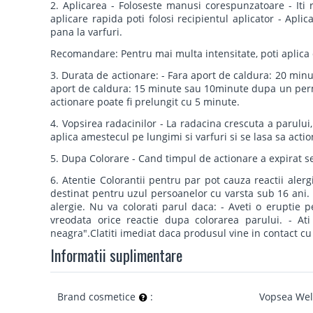
2. Aplicarea - Foloseste manusi corespunzatoare - Iti
aplicare rapida poti folosi recipientul aplicator - Apli
pana la varfuri.
Recomandare: Pentru mai multa intensitate, poti aplica 
3. Durata de actionare: - Fara aport de caldura: 20 m
aport de caldura: 15 minute sau 10minute dupa un per
actionare poate fi prelungit cu 5 minute.
4. Vopsirea radacinilor - La radacina crescuta a parului,
aplica amestecul pe lungimi si varfuri si se lasa sa act
5. Dupa Colorare - Cand timpul de actionare a expirat 
6. Atentie Colorantii pentru par pot cauza reactii alerg
destinat pentru uzul persoanelor cu varsta sub 16 ani.
alergie. Nu va colorati parul daca: - Aveti o eruptie pe
vreodata orice reactie dupa colorarea parului. - At
neagra".Clatiti imediat daca produsul vine in contact cu
Informatii suplimentare
Brand cosmetice
:
Vopsea Wel