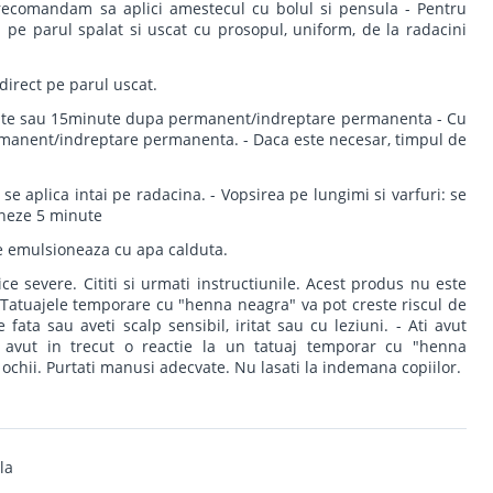
 recomandam sa aplici amestecul cu bolul si pensula - Pentru
ca pe parul spalat si uscat cu prosopul, uniform, de la radacini
direct pe parul uscat.
inute sau 15minute dupa permanent/indreptare permanenta - Cu
manent/indreptare permanenta. - Daca este necesar, timpul de
 se aplica intai pe radacina. - Vopsirea pe lungimi si varfuri: se
ioneze 5 minute
se emulsioneaza cu apa calduta.
ice severe. Cititi si urmati instructiunile. Acest produs nu este
 Tatuajele temporare cu "henna neagra" va pot creste riscul de
 fata sau aveti scalp sensibil, iritat sau cu leziuni. - Ati avut
i avut in trecut o reactie la un tatuaj temporar cu "henna
 ochii. Purtati manusi adecvate. Nu lasati la indemana copiilor.
la