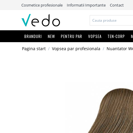
Cosmetice profesionale
Informatii Importante
Contact
BRANDURI
NEW
PENTRU PAR
VOPSEA
TEN-CORP
M
Pagina start
/
Vopsea par profesionala
/
Nuantator We