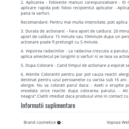
2. Aplicarea - Foloseste manusi corespunzatoare - Iti
aplicare rapida poti folosi recipientul aplicator - Apli
pana la varfuri.
Recomandare: Pentru mai multa intensitate, poti aplica 
3. Durata de actionare: - Fara aport de caldura: 20 m
aport de caldura: 15 minute sau 10minute dupa un per
actionare poate fi prelungit cu 5 minute.
4. Vopsirea radacinilor - La radacina crescuta a parului,
aplica amestecul pe lungimi si varfuri si se lasa sa act
5. Dupa Colorare - Cand timpul de actionare a expirat 
6. Atentie Colorantii pentru par pot cauza reactii alerg
destinat pentru uzul persoanelor cu varsta sub 16 ani.
alergie. Nu va colorati parul daca: - Aveti o eruptie pe
vreodata orice reactie dupa colorarea parului. - At
neagra".Clatiti imediat daca produsul vine in contact cu
Informatii suplimentare
Brand cosmetice
:
Vopsea Wel