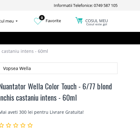
Informatii Telefonice: 0749 587 105
0
COSUL MEU
Favorite
tul meu
Cosul este gol
 castaniu intens - 60ml
Vopsea Wella
Nuantator Wella Color Touch - 6/77 blond
inchis castaniu intens - 60ml
Mai aveti 300 lei pentru
Livrare Gratuita
!