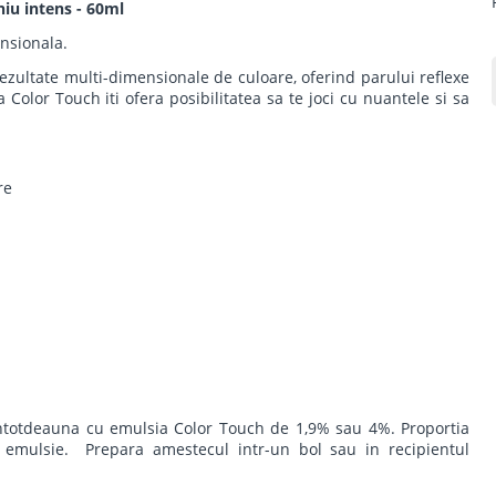
niu intens - 60ml
nsionala.
rezultate multi-dimensionale de culoare, oferind parului reflexe
ea Color Touch iti ofera posibilitatea sa te joci cu nuantele si sa
re
ntotdeauna cu emulsia Color Touch de 1,9% sau 4%. Proportia
emulsie. Prepara amestecul intr-un bol sau in recipientul