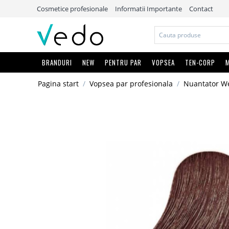
Cosmetice profesionale
Informatii Importante
Contact
BRANDURI
NEW
PENTRU PAR
VOPSEA
TEN-CORP
M
Pagina start
/
Vopsea par profesionala
/
Nuantator We