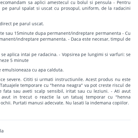
 recomandam sa aplici amestecul cu bolul si pensula - Pentru
ca pe parul spalat si uscat cu prosopul, uniform, de la radacini
direct pe parul uscat.
inute sau 15minute dupa permanent/indreptare permanenta - Cu
manent/indreptare permanenta. - Daca este necesar, timpul de
 se aplica intai pe radacina. - Vopsirea pe lungimi si varfuri: se
ioneze 5 minute
se emulsioneaza cu apa calduta.
ice severe. Cititi si urmati instructiunile. Acest produs nu este
 Tatuajele temporare cu "henna neagra" va pot creste riscul de
 fata sau aveti scalp sensibil, iritat sau cu leziuni. - Ati avut
i avut in trecut o reactie la un tatuaj temporar cu "henna
 ochii. Purtati manusi adecvate. Nu lasati la indemana copiilor.
la