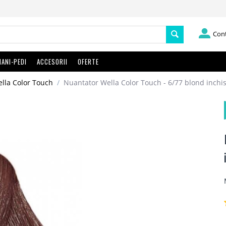
Con
ANI-PEDI
ACCESORII
OFERTE
lla Color Touch
/
Nuantator Wella Color Touch - 6/77 blond inchis