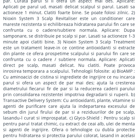
par. Curata parul si ii ofera un aspect mai des. Aplicare:
Aplicati pe parul ud, masati delicat scalpul si parul. Lasati sa
actioneze 1 minut. Clatiti foarte bine. Se poate folosi zilnic. 2)
Nioxin System 3 Scalp Revitaliser este un conditioner care
mareste rezistenta si echilibreaza hidratarea parului fin care se
confrunta cu o cadere/subtiere normala. Aplicare: Dupa
samponare, se distribuie pe scalp si par. Lasati sa actioneze 1-3
minute apoi clatiti bine. 3) Nioxin System 3 Scalp Treatment
este un tratament leave-in ce contine antioxidanti si extracte
din plante ce ofera prospetime scalpului si parului fin care se
confrunta cu o cadere / subtiere normala. Aplicare: Aplicati
direct pe scalp, masati delicat. Nu clatiti. Poate provoca
inrosirea temporara a scalpului. Tehnologii folosite: a) BioAMP :
Cu aminoacizi de cistina si ingrediete de ingrijire ce nu incarca
parul si ofera un aspect de par mai des; ajuta la cresterea
diametrului fiecarui fir de par si la reducerea caderii parului
prin consolidarea rezistentei impotriva degradarii si ruperii. b)
Transactive Delivery System: Cu antioxidanti, plante, vitamine si
agenti de purificare care ajuta la indepartarea excesului de
sebum din jurul firului de par si a reziduurilor de pe scalp,
lasandu-l curat si improspatat. c) Glyco-Shield : Pentru scalp si
pentru parul tratat chimic, cu extract de ceai alb, ulei de menta
si agenti de ingrijire. Ofera o tehnologie cu dubla protectie
pentru hidratarea si protectia parului colorat, lasand in acelasi