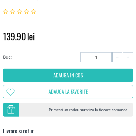
139.90
lei
−
+
Buc:
ADAUGA IN COS
ADAUGA LA FAVORITE
Primesti un cadou surpriza la fiecare comanda
Livrare si retur