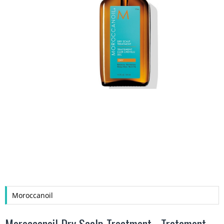
Moroccanoil
Moroccanoil Dry Scalp Treatment - Tratament