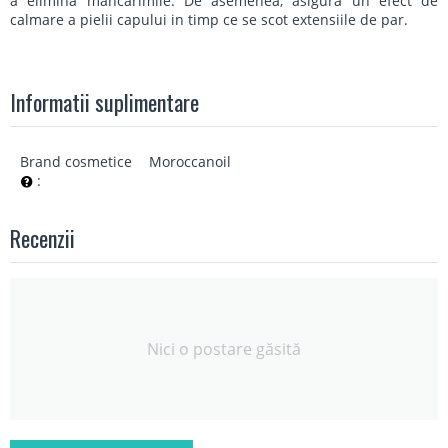
a elimina mancarimile. De asemenea, asigura un efect de
calmare a pielii capului in timp ce se scot extensiile de par.
Informatii suplimentare
Brand cosmetice
Moroccanoil
:
Recenzii
Nici o postare găsită