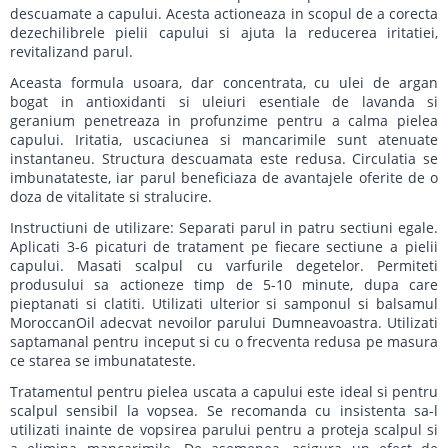
descuamate a capului. Acesta actioneaza in scopul de a corecta
dezechilibrele pielii capului si ajuta la reducerea iritatiei,
revitalizand parul.
Aceasta formula usoara, dar concentrata, cu ulei de argan
bogat in antioxidanti si uleiuri esentiale de lavanda si
geranium penetreaza in profunzime pentru a calma pielea
capului. Iritatia, uscaciunea si mancarimile sunt atenuate
instantaneu. Structura descuamata este redusa. Circulatia se
imbunatateste, iar parul beneficiaza de avantajele oferite de o
doza de vitalitate si stralucire.
Instructiuni de utilizare: Separati parul in patru sectiuni egale.
Aplicati 3-6 picaturi de tratament pe fiecare sectiune a pielii
capului. Masati scalpul cu varfurile degetelor. Permiteti
produsului sa actioneze timp de 5-10 minute, dupa care
pieptanati si clatiti. Utilizati ulterior si samponul si balsamul
MoroccanOil adecvat nevoilor parului Dumneavoastra. Utilizati
saptamanal pentru inceput si cu o frecventa redusa pe masura
ce starea se imbunatateste.
Tratamentul pentru pielea uscata a capului este ideal si pentru
scalpul sensibil la vopsea. Se recomanda cu insistenta sa-l
utilizati inainte de vopsirea parului pentru a proteja scalpul si