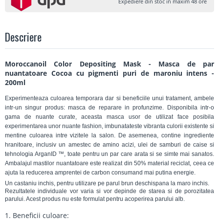
Expediere din stoc in maxim 48 ore
Descriere
Moroccanoil Color Depositing Mask - Masca de par
nuantatoare Cocoa cu pigmenti puri de maroniu intens -
200ml
Experimenteaza culoarea temporara dar si beneficiile unui tratament, ambele
intr-un singur produs: masca de reparare in profunzime. Disponibila intr-o
gama de nuante curate, aceasta masca usor de utilizat face posibila
experimentarea unor nuante fashion, imbunatateste vibranta culorii existente si
mentine culoarea intre vizitele la salon. De asemenea, contine ingrediente
hranitoare, inclusiv un amestec de amino acizi, ulei de samburi de caise si
tehnologia ArganID ™, toate pentru un par care arata si se simte mai sanatos.
Ambalajul mastilor nuantatoare este realizat din 50% material reciclat, ceea ce
ajuta la reducerea amprentei de carbon consumand mai putina energie.
Un castaniu inchis, pentru utilizare pe parul brun deschispana la maro inchis.
Rezultatele individuale vor varia si vor depinde de starea si de porozitatea
parului. Acest produs nu este formulat pentru acoperirea parului alb.
1. Beneficii culoare: