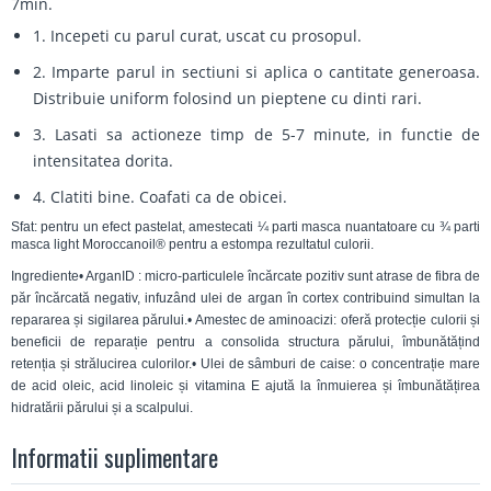
7min.
1. Incepeti cu parul curat, uscat cu prosopul.
2. Imparte parul in sectiuni si aplica o cantitate generoasa.
Distribuie uniform folosind un pieptene cu dinti rari.
3. Lasati sa actioneze timp de 5-7 minute, in functie de
intensitatea dorita.
4. Clatiti bine. Coafati ca de obicei.
Sfat: pentru un efect pastelat, amestecati ¼ parti masca nuantatoare cu ¾ parti
masca light Moroccanoil® pentru a estompa rezultatul culorii.
Ingrediente• ArganID : micro-particulele încărcate pozitiv sunt atrase de fibra de
păr încărcată negativ, infuzând ulei de argan în cortex contribuind simultan la
repararea și sigilarea părului.• Amestec de aminoacizi: oferă protecție culorii și
beneficii de reparație pentru a consolida structura părului, îmbunătățind
retenția și strălucirea culorilor.• Ulei de sâmburi de caise: o concentrație mare
de acid oleic, acid linoleic și vitamina E ajută la înmuierea și îmbunătățirea
hidratării părului și a scalpului.
Informatii suplimentare