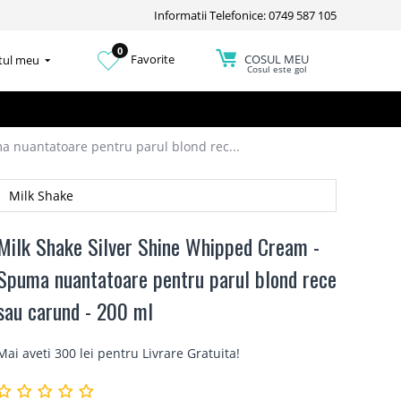
Informatii Telefonice: 0749 587 105
0
COSUL MEU
Favorite
tul meu
Cosul este gol
a nuantatoare pentru parul blond rec...
Milk Shake
Milk Shake Silver Shine Whipped Cream -
Spuma nuantatoare pentru parul blond rece
sau carund - 200 ml
Mai aveti 300 lei pentru
Livrare Gratuita
!