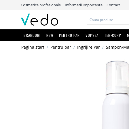
Cosmetice profesionale
Informatii Importante
Contact
BRANDURI
NEW
PENTRU PAR
VOPSEA
TEN-CORP
M
Pagina start
/
Pentru par
/
Ingrijire Par
/
Sampon/Mas