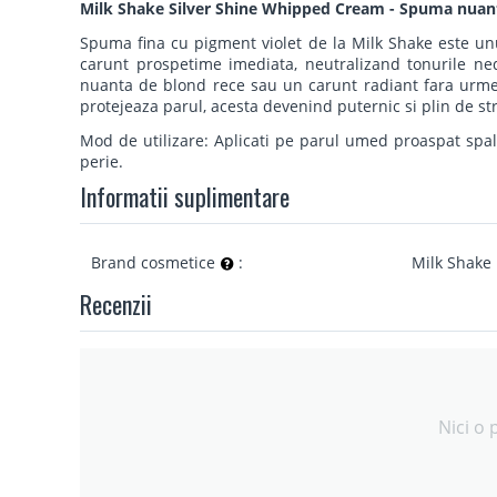
Milk Shake Silver Shine Whipped Cream - Spuma nuant
Spuma fina cu pigment violet de la Milk Shake este unu
carunt prospetime imediata, neutralizand tonurile ned
nuanta de blond rece sau un carunt radiant fara urme 
protejeaza parul, acesta devenind puternic si plin de str
Mod de utilizare: Aplicati pe parul umed proaspat spala
perie.
Informatii suplimentare
Brand cosmetice
:
Milk Shake
Recenzii
Nici o 