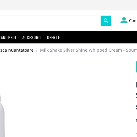
Con
ANI-PEDI
ACCESORII
OFERTE
ca nuantatoare
/
Milk Shake Silver Shine Whipped Cream - Spum