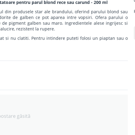
atoare pentru parul blond rece sau carund - 200 ml
l din produsele star ale brandului, oferind parului blond sau
orite de galben ce pot aparea intre vopsiri. Ofera parului o
de pigment galben sau maro. Ingredientele alese ingrijesc si
alucire, rezistent la rupere.
t si nu clatiti. Pentru intindere puteti folosi un piaptan sau o
postare găsită