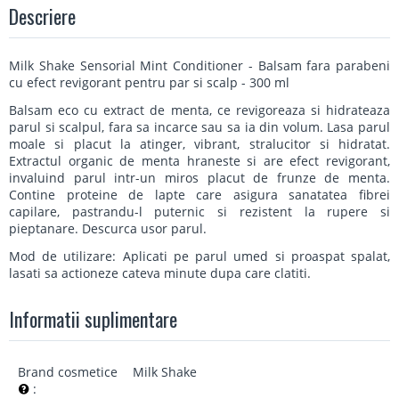
Descriere
Milk Shake Sensorial Mint Conditioner - Balsam fara parabeni
cu efect revigorant pentru par si scalp - 300 ml
Balsam eco cu extract de menta, ce revigoreaza si hidrateaza
parul si scalpul, fara sa incarce sau sa ia din volum. Lasa parul
moale si placut la atinger, vibrant, stralucitor si hidratat.
Extractul organic de menta hraneste si are efect revigorant,
invaluind parul intr-un miros placut de frunze de menta.
Contine proteine de lapte care asigura sanatatea fibrei
capilare, pastrandu-l puternic si rezistent la rupere si
pieptanare. Descurca usor parul.
Mod de utilizare: Aplicati pe parul umed si proaspat spalat,
lasati sa actioneze cateva minute dupa care clatiti.
Informatii suplimentare
Brand cosmetice
Milk Shake
: