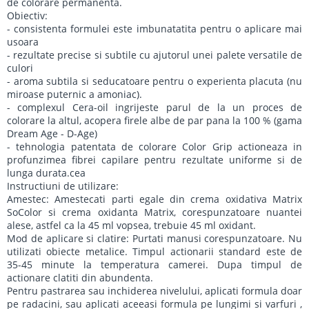
de colorare permanenta.
Obiectiv:
- consistenta formulei este imbunatatita pentru o aplicare mai
usoara
- rezultate precise si subtile cu ajutorul unei palete versatile de
culori
- aroma subtila si seducatoare pentru o experienta placuta (nu
miroase puternic a amoniac).
- complexul Cera-oil ingrijeste parul de la un proces de
colorare la altul, acopera firele albe de par pana la 100 % (gama
Dream Age - D-Age)
- tehnologia patentata de colorare Color Grip actioneaza in
profunzimea fibrei capilare pentru rezultate uniforme si de
lunga durata.cea
Instructiuni de utilizare:
Amestec: Amestecati parti egale din crema oxidativa Matrix
SoColor si crema oxidanta Matrix, corespunzatoare nuantei
alese, astfel ca la 45 ml vopsea, trebuie 45 ml oxidant.
Mod de aplicare si clatire: Purtati manusi corespunzatoare. Nu
utilizati obiecte metalice. Timpul actionarii standard este de
35-45 minute la temperatura camerei. Dupa timpul de
actionare clatiti din abundenta.
Pentru pastrarea sau inchiderea nivelului, aplicati formula doar
pe radacini, sau aplicati aceeasi formula pe lungimi si varfuri ,