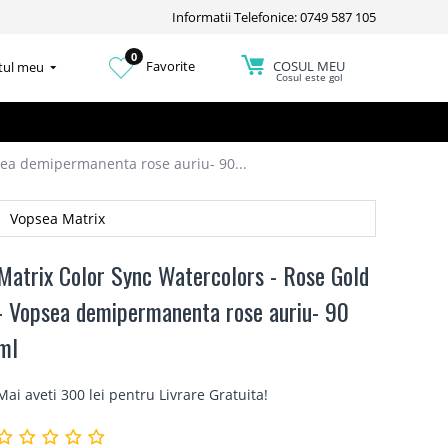
Informatii Telefonice: 0749 587 105
0
COSUL MEU
Favorite
tul meu
Cosul este gol
sea demipermanenta rose auriu- 90...
Vopsea Matrix
Matrix Color Sync Watercolors - Rose Gold
- Vopsea demipermanenta rose auriu- 90
ml
Mai aveti 300 lei pentru
Livrare Gratuita
!