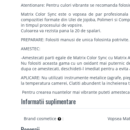
Atentionare: Pentru culori vibrante se recomanda folosi
Matrix Color Sync este o vopsea de par profesional
compozitiei formate din Ulei de Jojoba, Polimeri si Comp
in timpul procesului de vopsire.
Culoarea va rezista pana la 20 de spalari.
PREPARARE: Folositi manusi de unica folosinta potrivite.
AMESTEC:
-Amestecati parti egale de Matrix Color Sync cu Matrix Ac
Nu folositi aceasta gama cu un oxidant mai puternic de 
dupa ce amestecati, deschideti-l imediat pentru a evit
APLICARE: Nu utilizati instrumente metalice (agrafe, pi
la temperatura camerei, Clatiti abundent la incheierea 
Pentru crearea nuantelor mai vibrante puteti amesteca 
Informatii suplimentare
Brand cosmetice
:
Vopsea Mat
Recenzii