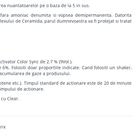
rea nuantatoarelor pe o baza de la 5 in sus.
a fara amoniac denumita si vopsea demipermanenta. Datorita
lexului de Ceramida, parul dumnevoastra va fi protejat si tratat
tivator Color Sync de 2.7 % (9Vol.).
6%. Folositi doar proportiile indicate. Cand folositi un shaker,
a acumularea de gaze a produsului.
eptene etc.). Timpul standard de actionare este de 20 de minute
timpului de actionare.
cu Clear.
rix