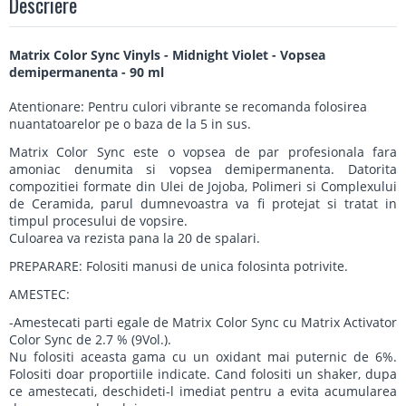
Descriere
Matrix Color Sync Vinyls - Midnight Violet - Vopsea
demipermanenta - 90 ml
Atentionare: Pentru culori vibrante se recomanda folosirea
nuantatoarelor pe o baza de la 5 in sus.
Matrix Color Sync este o vopsea de par profesionala fara
amoniac denumita si vopsea demipermanenta. Datorita
compozitiei formate din Ulei de Jojoba, Polimeri si Complexului
de Ceramida, parul dumnevoastra va fi protejat si tratat in
timpul procesului de vopsire.
Culoarea va rezista pana la 20 de spalari.
PREPARARE: Folositi manusi de unica folosinta potrivite.
AMESTEC:
-Amestecati parti egale de Matrix Color Sync cu Matrix Activator
Color Sync de 2.7 % (9Vol.).
Nu folositi aceasta gama cu un oxidant mai puternic de 6%.
Folositi doar proportiile indicate. Cand folositi un shaker, dupa
ce amestecati, deschideti-l imediat pentru a evita acumularea