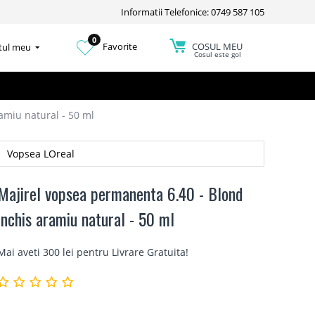
Informatii Telefonice: 0749 587 105
0
COSUL MEU
Favorite
tul meu
Cosul este gol
amiu natural - 50 ml
Vopsea LOreal
Majirel vopsea permanenta 6.40 - Blond
inchis aramiu natural - 50 ml
Mai aveti 300 lei pentru
Livrare Gratuita
!