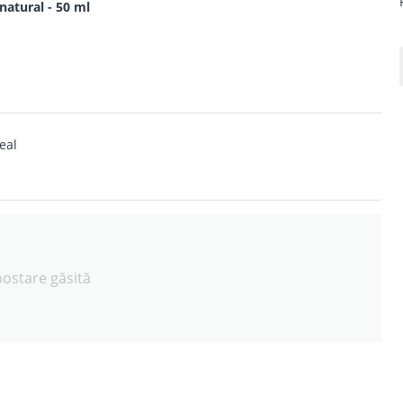
natural - 50 ml
eal
postare găsită