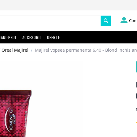
Con
ANI-PEDI
ACCESORII
OFERTE
`Oreal Majirel
/
Majirel vopsea permanenta 6.40 - Blond inchis ar