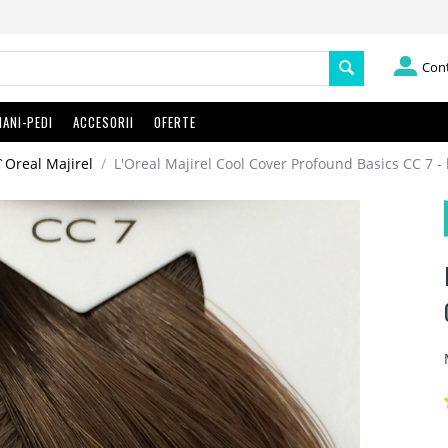
Con
ANI-PEDI
ACCESORII
OFERTE
`Oreal Majirel
/
L'Oreal Majirel Cool Cover Profound Basics CC 7 -