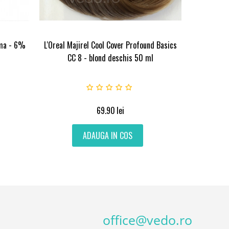
ema - 6%
L'Oreal Majirel Cool Cover Profound Basics
CC 8 - blond deschis 50 ml
69.90
lei
ADAUGA IN COS
office@vedo.ro