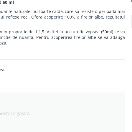
d 50 ml
uante naturale, nu foarte calde, care sa reziste o perioada mai
 reflexe reci. Ofera acoperire 100% a firelor albe, rezultatul
iv in proportie de 1:1,5. Astfel la un tub de vopsea (50ml) se va
unctie de nuanta. Pentru acoperirea firelor albe se va adauga
aza.
eal
postare găsită