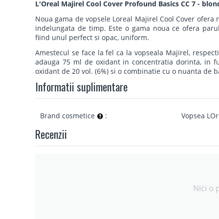
L'Oreal Majirel Cool Cover Profound Basics CC 7 - blon
Noua gama de vopsele Loreal Majirel Cool Cover ofera n
indelungata de timp. Este o gama noua ce ofera parului
fiind unul perfect si opac, uniform.
Amestecul se face la fel ca la vopseala Majirel, respect
adauga 75 ml de oxidant in concentratia dorinta, in f
oxidant de 20 vol. (6%) si o combinatie cu o nuanta de b
Informatii suplimentare
Brand cosmetice
:
Vopsea LOr
Recenzii
Nici o 