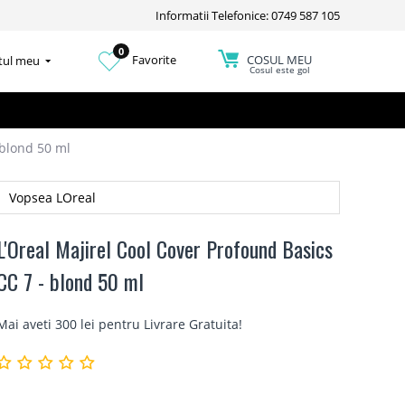
Informatii Telefonice: 0749 587 105
0
COSUL MEU
Favorite
tul meu
Cosul este gol
 blond 50 ml
Vopsea LOreal
L'Oreal Majirel Cool Cover Profound Basics
CC 7 - blond 50 ml
Mai aveti 300 lei pentru
Livrare Gratuita
!