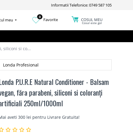
Informatii Telefonice: 0749 587 105
0
COSUL MEU
Favorite
tul meu
Cosul este gol
iliconi si co...
Londa Profesional
Londa P.U.R.E Natural Conditioner - Balsam
vegan, făra parabeni, siliconi si coloranți
artificiali 250ml/1000ml
Mai aveti 300 lei pentru
Livrare Gratuita
!