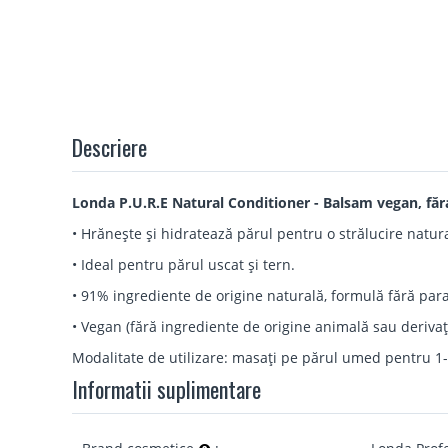
Descriere
Londa P.U.R.E Natural Conditioner - Balsam vegan, făra 
• Hrănește și hidratează părul pentru o strălucire natur
• Ideal pentru părul uscat și tern.
• 91% ingrediente de origine naturală, formulă fără paraben
• Vegan (fără ingrediente de origine animală sau derivați
Modalitate de utilizare: masați pe părul umed pentru 1-3
Informatii suplimentare