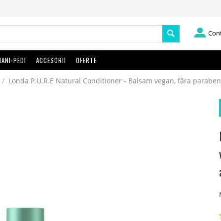
Con
ANI-PEDI
ACCESORII
OFERTE
/
Londa P.U.R.E Natural Conditioner - Balsam vegan, făra parabeni, s