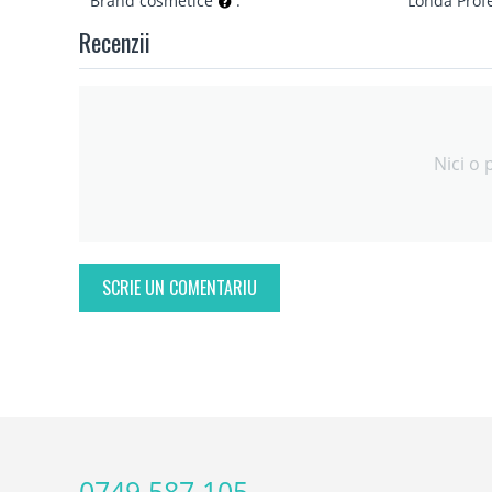
Brand cosmetice
:
Londa Prof
Recenzii
Nici o 
SCRIE UN COMENTARIU
0749 587 105