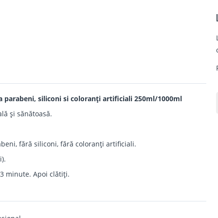
parabeni, siliconi si coloranți artificiali 250ml/1000ml
ală și sănătoasă.
i, fără siliconi, fără coloranți artificiali.
).
 minute. Apoi clătiți.