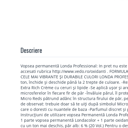
Descriere
Vopsea permanentă Londa Professional: In pret nu este 
accesati rubrica http://www.vedo.ro/oxidanti . FOR
CELE MAI VIBRANTE ŞI DURABILE CULORI LONDA PROFESSI
ton, închide şi deschide până la 2 trepte de culoare. -R
Extra Rich Crème cu ceruri şi lipide -Se aplică uşor şi 
microsferelor în fiecare fir de păr -Învăluie părul, îl pr
Micro Reds pătrund adânc în structura firului de păr, p
de observat: trebuie doar să te uiţi după simbolul Micr
care o doresti cu nuantele de baza -Parfumul discret şi 
Instrucţiuni de utilizare vopsea Permanentă Londa Prof
1 parte vopsea permanentă Londacolor + 1 parte oxidan
cu un ton mai deschis, păr alb: 6 % (20 Vol.) Pentru o de