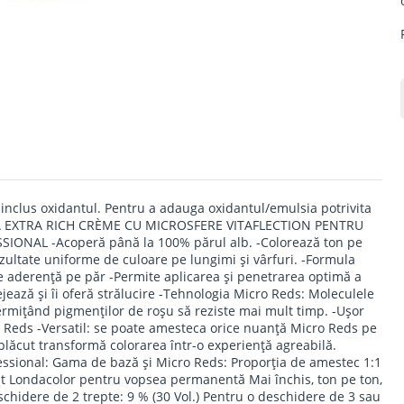
inclus oxidantul. Pentru a adauga oxidantul/emulsia potrivita
MULA EXTRA RICH CRÈME CU MICROSFERE VITAFLECTION PENTRU
ONAL -Acoperă până la 100% părul alb. -Colorează ton pe
ezultate uniforme de culoare pe lungimi şi vârfuri. -Formula
are aderenţă pe păr -Permite aplicarea şi penetrarea optimă a
otejează şi îi oferă strălucire -Tehnologia Micro Reds: Moleculele
ermiţând pigmenţilor de roşu să reziste mai mult timp. -Uşor
o Reds -Versatil: se poate amesteca orice nuanţă Micro Reds pe
plăcut transformă colorarea într-o experienţă agreabilă.
essional: Gama de bază şi Micro Reds: Proporţia de amestec 1:1
t Londacolor pentru vopsea permanentă Mai închis, ton pe ton,
schidere de 2 trepte: 9 % (30 Vol.) Pentru o deschidere de 3 sau