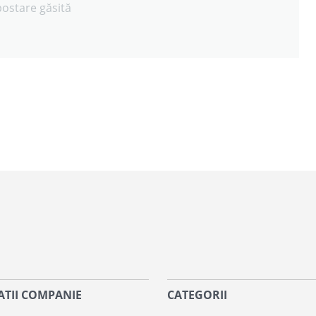
postare găsită
TII COMPANIE
CATEGORII