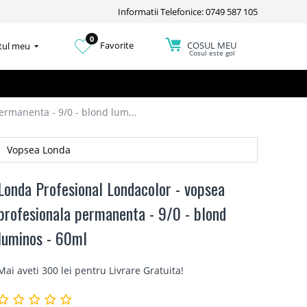
Informatii Telefonice: 0749 587 105
0
COSUL MEU
Favorite
tul meu
Cosul este gol
ermanenta - 9/0 - blond lum...
Vopsea Londa
Londa Profesional Londacolor - vopsea
profesionala permanenta - 9/0 - blond
luminos - 60ml
Mai aveti 300 lei pentru
Livrare Gratuita
!