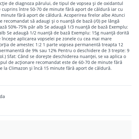
ncţie de diagnoza părului, de tipul de vopsea şi de oxidantul
 cuprins între 50-70 de minute fără aport de căldură iar cu
 minute fără aport de căldură. Acoperirea firelor albe Atunci
te recomandat să adaugi şi o nuanţă de bază (/0) pe lângă
bază 50%-75% păr alb Se adaugă 1/3 nuanţă de bază Exemplu:
alb Se adaugă 1/2 nuanţă de bază Exemplu: 15g nuanţă dorită
e începe aplicarea vopselei pe zonele cu cea mai mare
rţia de amestec 1:2 1 parte vopsea permanentă treapta 12
 permanentă de 9% sau 12% Pentru o deschidere de 3 trepte: 9
ol.) Sfat: Când se doreşte deschiderea nuanţei, se va aplica o
pul de acţionare recomandat este de 60-70 de minute fără
e la Climazon şi încă 15 minute fără aport de căldură.
nda