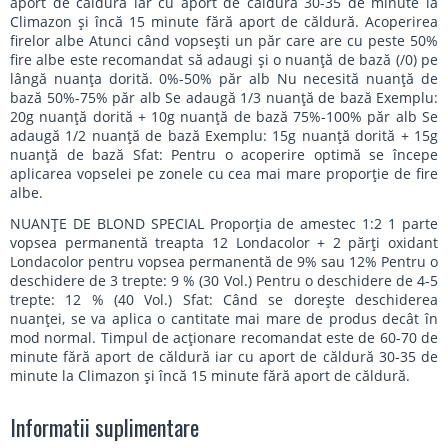
aport de căldură iar cu aport de căldură 30-35 de minute la
Climazon şi încă 15 minute fără aport de căldură. Acoperirea
firelor albe Atunci când vopseşti un păr care are cu peste 50%
fire albe este recomandat să adaugi şi o nuanţă de bază (/0) pe
lângă nuanţa dorită. 0%-50% păr alb Nu necesită nuanţă de
bază 50%-75% păr alb Se adaugă 1/3 nuanţă de bază Exemplu:
20g nuanţă dorită + 10g nuanţă de bază 75%-100% păr alb Se
adaugă 1/2 nuanţă de bază Exemplu: 15g nuanţă dorită + 15g
nuanţă de bază Sfat: Pentru o acoperire optimă se începe
aplicarea vopselei pe zonele cu cea mai mare proporţie de fire
albe.
NUANŢE DE BLOND SPECIAL Proporţia de amestec 1:2 1 parte
vopsea permanentă treapta 12 Londacolor + 2 părţi oxidant
Londacolor pentru vopsea permanentă de 9% sau 12% Pentru o
deschidere de 3 trepte: 9 % (30 Vol.) Pentru o deschidere de 4-5
trepte: 12 % (40 Vol.) Sfat: Când se doreşte deschiderea
nuanţei, se va aplica o cantitate mai mare de produs decât în
mod normal. Timpul de acţionare recomandat este de 60-70 de
minute fără aport de căldură iar cu aport de căldură 30-35 de
minute la Climazon şi încă 15 minute fără aport de căldură.
Informatii suplimentare