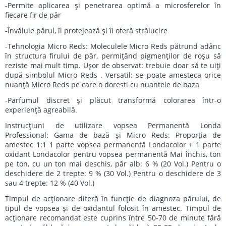
-Permite aplicarea şi penetrarea optimă a microsferelor în
fiecare fir de păr
-Învăluie părul, îl protejează şi îi oferă strălucire
-Tehnologia Micro Reds: Moleculele Micro Reds pătrund adânc
în structura firului de păr, permiţând pigmenţilor de roşu să
reziste mai mult timp. Uşor de observat: trebuie doar să te uiţi
după simbolul Micro Reds . Versatil: se poate amesteca orice
nuanţă Micro Reds pe care o doresti cu nuantele de baza
-Parfumul discret şi plăcut transformă colorarea într-o
experienţă agreabilă.
Instrucţiuni de utilizare vopsea Permanentă Londa
Professional: Gama de bază şi Micro Reds: Proporţia de
amestec 1:1 1 parte vopsea permanentă Londacolor + 1 parte
oxidant Londacolor pentru vopsea permanentă Mai închis, ton
pe ton, cu un ton mai deschis, păr alb: 6 % (20 Vol.) Pentru o
deschidere de 2 trepte: 9 % (30 Vol.) Pentru o deschidere de 3
sau 4 trepte: 12 % (40 Vol.)
Timpul de acţionare diferă în funcţie de diagnoza părului, de
tipul de vopsea şi de oxidantul folosit în amestec. Timpul de
acţionare recomandat este cuprins între 50-70 de minute fără