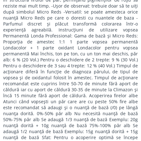
reziste mai mult timp. -Uşor de observat: trebuie doar să te uiţi
după simbolul Micro Reds -Versatil: se poate amesteca orice
nuanţă Micro Reds pe care o doresti cu nuantele de baza -
Parfumul discret şi plăcut transformă colorarea într-o
experienţă agreabilă. Instrucţiuni de utilizare vopsea
Permanentă Londa Professional: Gama de bază şi Micro Reds:
Proporţia de amestec 1:1 1 parte vopsea permanentă
Londacolor + 1 parte oxidant Londacolor pentru vopsea
permanentă Mai închis, ton pe ton, cu un ton mai deschis, păr
alb: 6 % (20 Vol.) Pentru o deschidere de 2 trepte: 9 % (30 Vol.)
Pentru o deschidere de 3 sau 4 trepte: 12 % (40 Vol.) Timpul de
acţionare diferă în funcţie de diagnoza părului, de tipul de
vopsea şi de oxidantul folosit în amestec. Timpul de acţionare
recomandat este cuprins între 50-70 de minute fără aport de
căldură iar cu aport de căldură 30-35 de minute la Climazon şi
încă 15 minute fără aport de căldură. Acoperirea firelor albe
Atunci când vopseşti un păr care are cu peste 50% fire albe
este recomandat să adaugi şi o nuanţă de bază (/0) pe lângă
nuanţa dorită. 0%-50% păr alb Nu necesită nuanţă de bază
50%-75% păr alb Se adaugă 1/3 nuanţă de bază Exemplu: 20g
nuanţă dorită + 10g nuanţă de bază 75%-100% păr alb Se
adaugă 1/2 nuanţă de bază Exemplu: 15g nuanţă dorită + 15g
nuanţă de bază Sfat: Pentru o acoperire optimă se începe