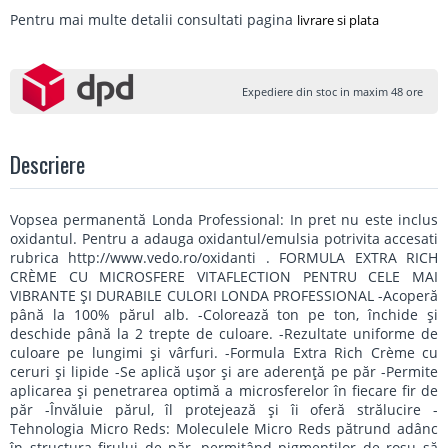
Pentru mai multe detalii consultati pagina
livrare si plata
Expediere din stoc in maxim 48 ore
Descriere
Vopsea permanentă Londa Professional: In pret nu este inclus
oxidantul. Pentru a adauga oxidantul/emulsia potrivita accesati
rubrica http://www.vedo.ro/oxidanti . FORMULA EXTRA RICH
CRÈME CU MICROSFERE VITAFLECTION PENTRU CELE MAI
VIBRANTE ŞI DURABILE CULORI LONDA PROFESSIONAL -Acoperă
până la 100% părul alb. -Colorează ton pe ton, închide şi
deschide până la 2 trepte de culoare. -Rezultate uniforme de
culoare pe lungimi şi vârfuri. -Formula Extra Rich Crème cu
ceruri şi lipide -Se aplică uşor şi are aderenţă pe păr -Permite
aplicarea şi penetrarea optimă a microsferelor în fiecare fir de
păr -Învăluie părul, îl protejează şi îi oferă strălucire -
Tehnologia Micro Reds: Moleculele Micro Reds pătrund adânc
în structura firului de păr, permiţând pigmenţilor de roşu să