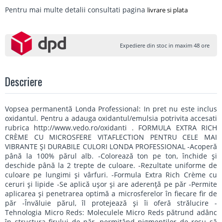
Pentru mai multe detalii consultati pagina
livrare si plata
Expediere din stoc in maxim 48 ore
Descriere
Vopsea permanentă Londa Professional: In pret nu este inclus
oxidantul. Pentru a adauga oxidantul/emulsia potrivita accesati
rubrica http://www.vedo.ro/oxidanti . FORMULA EXTRA RICH
CRÈME CU MICROSFERE VITAFLECTION PENTRU CELE MAI
VIBRANTE ŞI DURABILE CULORI LONDA PROFESSIONAL -Acoperă
până la 100% părul alb. -Colorează ton pe ton, închide şi
deschide până la 2 trepte de culoare. -Rezultate uniforme de
culoare pe lungimi şi vârfuri. -Formula Extra Rich Crème cu
ceruri şi lipide -Se aplică uşor şi are aderenţă pe păr -Permite
aplicarea şi penetrarea optimă a microsferelor în fiecare fir de
păr -Învăluie părul, îl protejează şi îi oferă strălucire -
Tehnologia Micro Reds: Moleculele Micro Reds pătrund adânc
în structura firului de păr, permiţând pigmenţilor de roşu să