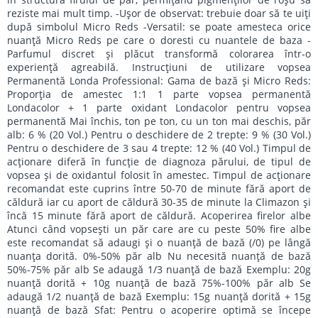
reziste mai mult timp. -Uşor de observat: trebuie doar să te uiţi
după simbolul Micro Reds -Versatil: se poate amesteca orice
nuanţă Micro Reds pe care o doresti cu nuantele de baza -
Parfumul discret şi plăcut transformă colorarea într-o
experienţă agreabilă. Instrucţiuni de utilizare vopsea
Permanentă Londa Professional: Gama de bază şi Micro Reds:
Proporţia de amestec 1:1 1 parte vopsea permanentă
Londacolor + 1 parte oxidant Londacolor pentru vopsea
permanentă Mai închis, ton pe ton, cu un ton mai deschis, păr
alb: 6 % (20 Vol.) Pentru o deschidere de 2 trepte: 9 % (30 Vol.)
Pentru o deschidere de 3 sau 4 trepte: 12 % (40 Vol.) Timpul de
acţionare diferă în funcţie de diagnoza părului, de tipul de
vopsea şi de oxidantul folosit în amestec. Timpul de acţionare
recomandat este cuprins între 50-70 de minute fără aport de
căldură iar cu aport de căldură 30-35 de minute la Climazon şi
încă 15 minute fără aport de căldură. Acoperirea firelor albe
Atunci când vopseşti un păr care are cu peste 50% fire albe
este recomandat să adaugi şi o nuanţă de bază (/0) pe lângă
nuanţa dorită. 0%-50% păr alb Nu necesită nuanţă de bază
50%-75% păr alb Se adaugă 1/3 nuanţă de bază Exemplu: 20g
nuanţă dorită + 10g nuanţă de bază 75%-100% păr alb Se
adaugă 1/2 nuanţă de bază Exemplu: 15g nuanţă dorită + 15g
nuanţă de bază Sfat: Pentru o acoperire optimă se începe