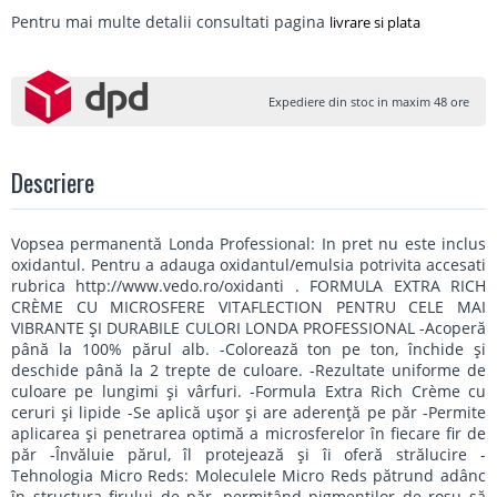
Pentru mai multe detalii consultati pagina
livrare si plata
Expediere din stoc in maxim 48 ore
Descriere
Vopsea permanentă Londa Professional: In pret nu este inclus
oxidantul. Pentru a adauga oxidantul/emulsia potrivita accesati
rubrica http://www.vedo.ro/oxidanti . FORMULA EXTRA RICH
CRÈME CU MICROSFERE VITAFLECTION PENTRU CELE MAI
VIBRANTE ŞI DURABILE CULORI LONDA PROFESSIONAL -Acoperă
până la 100% părul alb. -Colorează ton pe ton, închide şi
deschide până la 2 trepte de culoare. -Rezultate uniforme de
culoare pe lungimi şi vârfuri. -Formula Extra Rich Crème cu
ceruri şi lipide -Se aplică uşor şi are aderenţă pe păr -Permite
aplicarea şi penetrarea optimă a microsferelor în fiecare fir de
păr -Învăluie părul, îl protejează şi îi oferă strălucire -
Tehnologia Micro Reds: Moleculele Micro Reds pătrund adânc
în structura firului de păr, permiţând pigmenţilor de roşu să