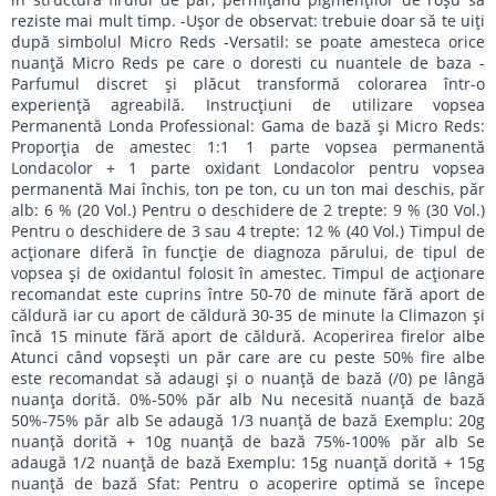
reziste mai mult timp. -Uşor de observat: trebuie doar să te uiţi
după simbolul Micro Reds -Versatil: se poate amesteca orice
nuanţă Micro Reds pe care o doresti cu nuantele de baza -
Parfumul discret şi plăcut transformă colorarea într-o
experienţă agreabilă. Instrucţiuni de utilizare vopsea
Permanentă Londa Professional: Gama de bază şi Micro Reds:
Proporţia de amestec 1:1 1 parte vopsea permanentă
Londacolor + 1 parte oxidant Londacolor pentru vopsea
permanentă Mai închis, ton pe ton, cu un ton mai deschis, păr
alb: 6 % (20 Vol.) Pentru o deschidere de 2 trepte: 9 % (30 Vol.)
Pentru o deschidere de 3 sau 4 trepte: 12 % (40 Vol.) Timpul de
acţionare diferă în funcţie de diagnoza părului, de tipul de
vopsea şi de oxidantul folosit în amestec. Timpul de acţionare
recomandat este cuprins între 50-70 de minute fără aport de
căldură iar cu aport de căldură 30-35 de minute la Climazon şi
încă 15 minute fără aport de căldură. Acoperirea firelor albe
Atunci când vopseşti un păr care are cu peste 50% fire albe
este recomandat să adaugi şi o nuanţă de bază (/0) pe lângă
nuanţa dorită. 0%-50% păr alb Nu necesită nuanţă de bază
50%-75% păr alb Se adaugă 1/3 nuanţă de bază Exemplu: 20g
nuanţă dorită + 10g nuanţă de bază 75%-100% păr alb Se
adaugă 1/2 nuanţă de bază Exemplu: 15g nuanţă dorită + 15g
nuanţă de bază Sfat: Pentru o acoperire optimă se începe