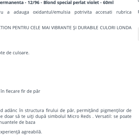
rmanenta - 12/96 - Blond special perlat violet - 60ml
u a adauga oxidantul/emulsia potrivita accesati rubrica
TION PENTRU CELE MAI VIBRANTE ŞI DURABILE CULORI LONDA
pte de culoare.
n fiecare fir de păr
 adânc în structura firului de păr, permiţând pigmenţilor de
e doar să te uiţi după simbolul Micro Reds . Versatil: se poate
 nuantele de baza
experienţă agreabilă.