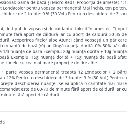
essional: Gama de bază şi Micro Reds: Proporţia de amestec 1:1
t Londacolor pentru vopsea permanentă Mai închis, ton pe ton,
eschidere de 2 trepte: 9 % (30 Vol.) Pentru o deschidere de 3 sau
i, de tipul de vopsea şi de oxidantul folosit în amestec. Timpul
inute fără aport de căldură iar cu aport de căldură 30-35 de
dură. Acoperirea firelor albe Atunci când vopseşti un păr care
i o nuanţă de bază (/0) pe lângă nuanţa dorită. 0%-50% păr alb
 1/3 nuanţă de bază Exemplu: 20g nuanţă dorită + 10g nuanţă
ază Exemplu: 15g nuanţă dorită + 15g nuanţă de bază Sfat:
pe zonele cu cea mai mare proporţie de fire albe.
1 parte vopsea permanentă treapta 12 Londacolor + 2 părţi
 12% Pentru o deschidere de 3 trepte: 9 % (30 Vol.) Pentru o
 doreşte deschiderea nuanţei, se va aplica o cantitate mai mare
comandat este de 60-70 de minute fără aport de căldură iar cu
 minute fără aport de căldură.
nda