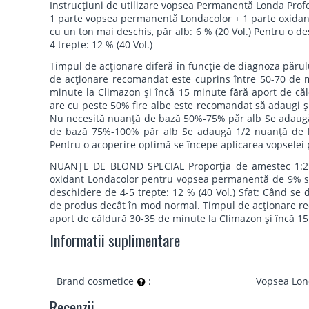
Instrucţiuni de utilizare vopsea Permanentă Londa Prof
1 parte vopsea permanentă Londacolor + 1 parte oxidan
cu un ton mai deschis, păr alb: 6 % (20 Vol.) Pentru o d
4 trepte: 12 % (40 Vol.)
Timpul de acţionare diferă în funcţie de diagnoza părulu
de acţionare recomandat este cuprins între 50-70 de m
minute la Climazon şi încă 15 minute fără aport de căl
are cu peste 50% fire albe este recomandat să adaugi ş
Nu necesită nuanţă de bază 50%-75% păr alb Se adaugă
de bază 75%-100% păr alb Se adaugă 1/2 nuanţă de b
Pentru o acoperire optimă se începe aplicarea vopselei 
NUANŢE DE BLOND SPECIAL Proporţia de amestec 1:2 
oxidant Londacolor pentru vopsea permanentă de 9% sau
deschidere de 4-5 trepte: 12 % (40 Vol.) Sfat: Când se
de produs decât în mod normal. Timpul de acţionare re
aport de căldură 30-35 de minute la Climazon şi încă 15
Informatii suplimentare
Brand cosmetice
:
Vopsea Lo
Recenzii