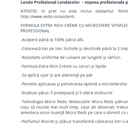
Londa Profesional Londacolor - vopsea profesionala pe
ATENTIE: In pret nu este inclus oxidantul. Pentr
http://www.vedo.ro/oxidanti.
FORMULA EXTRA RICH CRÈME CU MICROSFERE VITAFLEC
PROFESSIONAL
-Acoperă până la 100% părul alb.
-Colorează ton pe ton, închide şi deschide până la 2 tre
-Rezultate uniforme de culoare pe lungimi şi vârfuri.
-Formula Extra Rich Crème cu ceruri şi lipide
-Se aplică uşor şi are aderenţă pe păr
-Permite aplicarea şi penetrarea optimă a microsferelor î
-Învăluie părul, îl protejează şi îi oferă strălucire
-Tehnologia Micro Reds: Moleculele Micro Reds pătrund
roşu să reziste mai mult timp. Uşor de observat: trebui
amesteca orice nuanţă Micro Reds pe care o doresti cu
-Parfumul discret şi plăcut transformă colorarea într-o 