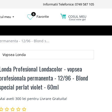
Informatii Telefonice: 0749 587 105
0
COSUL MEU
Favorite
tul meu
Cosul este gol
rmanenta - 12/96 - Blond s...
Vopsea Londa
Londa Profesional Londacolor - vopsea
profesionala permanenta - 12/96 - Blond
special perlat violet - 60ml
Mai aveti 300 lei pentru
Livrare Gratuita
!