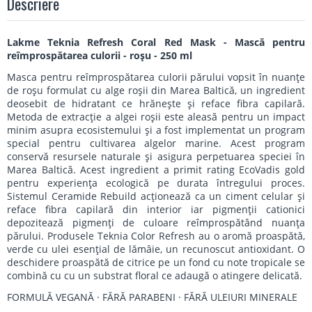
Descriere
Lakme Teknia Refresh Coral Red Mask - Mască pentru
reîmprospătarea culorii - roșu - 250 ml
Masca pentru reîmprospătarea culorii părului vopsit în nuanțe
de roșu formulat cu alge roșii din Marea Baltică, un ingredient
deosebit de hidratant ce hrănește și reface fibra capilară.
Metoda de extracție a algei roșii este aleasă pentru un impact
minim asupra ecosistemului și a fost implementat un program
special pentru cultivarea algelor marine. Acest program
conservă resursele naturale și asigura perpetuarea speciei în
Marea Baltică. Acest ingredient a primit rating EcoVadis gold
pentru experiența ecologică pe durata întregului proces.
Sistemul Ceramide Rebuild acționează ca un ciment celular și
reface fibra capilară din interior iar pigmenții cationici
depozitează pigmenți de culoare reîmprospătând nuanța
părului. Produsele Teknia Color Refresh au o aromă proaspătă,
verde cu ulei esențial de lămâie, un recunoscut antioxidant. O
deschidere proaspătă de citrice pe un fond cu note tropicale se
combină cu cu un substrat floral ce adaugă o atingere delicată.
FORMULĂ VEGANĂ · FĂRĂ PARABENI · FĂRĂ ULEIURI MINERALE