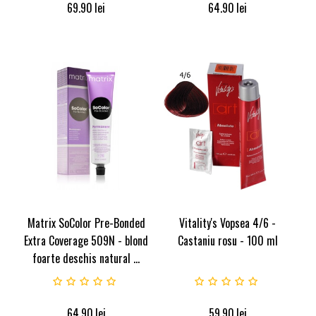
69.90
lei
64.90
lei
Matrix SoColor Pre-Bonded
Vitality's Vopsea 4/6 -
Extra Coverage 509N - blond
Castaniu rosu - 100 ml
foarte deschis natural ...
64.90
lei
59.90
lei