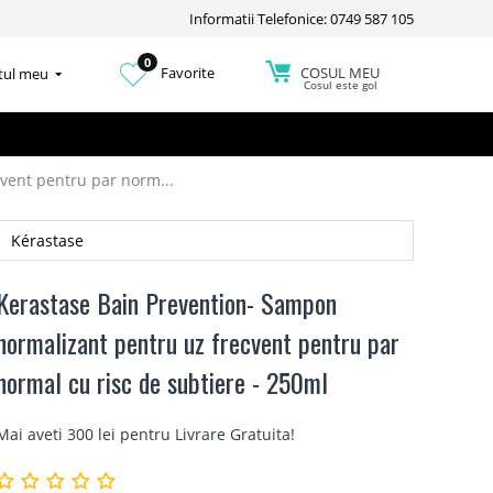
Informatii Telefonice: 0749 587 105
0
COSUL MEU
Favorite
tul meu
Cosul este gol
vent pentru par norm...
Kérastase
Kerastase Bain Prevention- Sampon
normalizant pentru uz frecvent pentru par
normal cu risc de subtiere - 250ml
Mai aveti 300 lei pentru
Livrare Gratuita
!