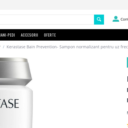
Con
ANI-PEDI
ACCESORII
OFERTE
r
/
Kerastase Bain Prevention- Sampon normalizant pentru uz frec