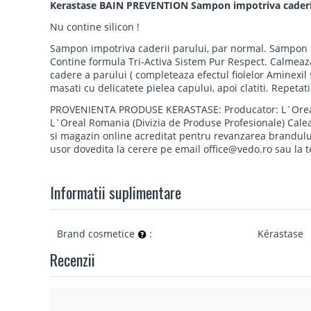
Kerastase BAIN PREVENTION Sampon impotriva caderii 
Nu contine silicon !
Sampon impotriva caderii parului, par normal. Sampon im
Contine formula Tri-Activa Sistem Pur Respect. Calmeaza
cadere a parului ( completeaza efectul fiolelor Aminexil 
masati cu delicatete pielea capului, apoi clatiti. Repetat
PROVENIENTA PRODUSE KERASTASE: Producator: L`Oreal, 1
L`Oreal Romania (Divizia de Produse Profesionale) Calea 
si magazin online acreditat pentru revanzarea brandului 
usor dovedita la cerere pe email office@vedo.ro sau la 
Informatii suplimentare
Brand cosmetice
:
Kérastase
Recenzii